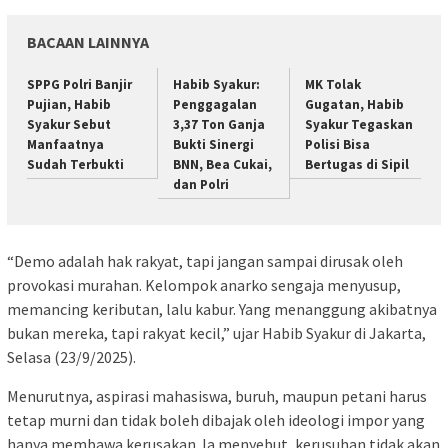
BACAAN LAINNYA
SPPG Polri Banjir
Habib Syakur:
MK Tolak
Pujian, Habib
Penggagalan
Gugatan, Habib
Syakur Sebut
3,37 Ton Ganja
Syakur Tegaskan
Manfaatnya
Bukti Sinergi
Polisi Bisa
Sudah Terbukti
BNN, Bea Cukai,
Bertugas di Sipil
dan Polri
“Demo adalah hak rakyat, tapi jangan sampai dirusak oleh
provokasi murahan. Kelompok anarko sengaja menyusup,
memancing keributan, lalu kabur. Yang menanggung akibatnya
bukan mereka, tapi rakyat kecil,” ujar Habib Syakur di Jakarta,
Selasa (23/9/2025).
Menurutnya, aspirasi mahasiswa, buruh, maupun petani harus
tetap murni dan tidak boleh dibajak oleh ideologi impor yang
hanya membawa kerusakan. Ia menyebut, kerusuhan tidak akan