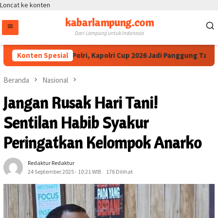
Loncat ke konten
kabarlampung.com
Dari Lampung untuk Indonesia
 IESPA Apresiasi Polri, Kapolri Cup 2026 Jadi Panggung Talenta d
Konten Spesial
Beranda
Nasional
Jangan Rusak Hari Tani!
Sentilan Habib Syakur
Peringatkan Kelompok Anarko
Redaktur Redaktur
24 September 2025 - 10:21 WIB
176 Dilihat