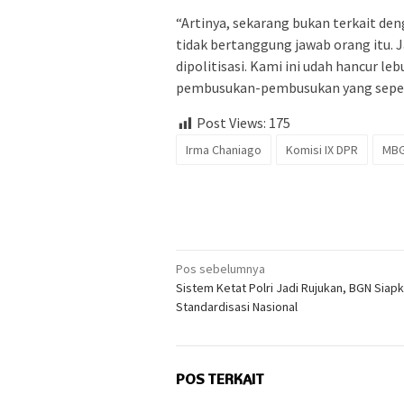
“Artinya, sekarang bukan terkait de
tidak bertanggung jawab orang itu. J
dipolitisasi. Kami ini udah hancur le
pembusukan-pembusukan yang seperti 
Post Views:
175
Irma Chaniago
Komisi IX DPR
MB
Navigasi
Pos sebelumnya
Sistem Ketat Polri Jadi Rujukan, BGN Siap
pos
Standardisasi Nasional
POS TERKAIT