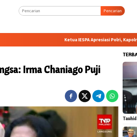
Pencarian
Ketua IESPA Apresiasi Polri, Kapolri Cup 202
TERB
ngsa: Irma Chaniago Puji
Tauhid