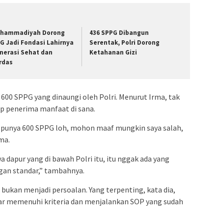
hammadiyah Dorong
436 SPPG Dibangun
G Jadi Fondasi Lahirnya
Serentak, Polri Dorong
nerasi Sehat dan
Ketahanan Gizi
rdas
600 SPPG yang dinaungi oleh Polri. Menurut Irma, tak
p penerima manfaat di sana.
tu punya 600 SPPG loh, mohon maaf mungkin saya salah,
rma.
a dapur yang di bawah Polri itu, itu nggak ada yang
gan standar,” tambahnya.
ukan menjadi persoalan. Yang terpenting, kata dia,
 memenuhi kriteria dan menjalankan SOP yang sudah