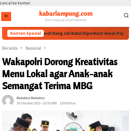
Loncat ke konten
kabarlampung.com
Dari Lampung untuk Indonesia
 Megawati Dikawal! Bang Jali Bakal Diperkuat lewat Pojok Baca d
Konten Spesial
Beranda
Nasional
Wakapolri Dorong Kreativitas
Menu Lokal agar Anak-anak
Semangat Terima MBG
Redaktur Redaktur
30 Oktober 2025 - 20:55 WIB
159 Dilihat