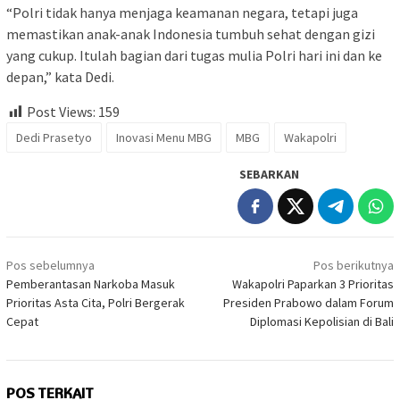
“Polri tidak hanya menjaga keamanan negara, tetapi juga
memastikan anak-anak Indonesia tumbuh sehat dengan gizi
yang cukup. Itulah bagian dari tugas mulia Polri hari ini dan ke
depan,” kata Dedi.
Post Views:
159
Dedi Prasetyo
Inovasi Menu MBG
MBG
Wakapolri
SEBARKAN
Navigasi
Pos sebelumnya
Pos berikutnya
pos
Pemberantasan Narkoba Masuk
Wakapolri Paparkan 3 Prioritas
Prioritas Asta Cita, Polri Bergerak
Presiden Prabowo dalam Forum
Cepat
Diplomasi Kepolisian di Bali
POS TERKAIT