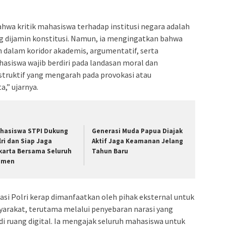
hwa kritik mahasiswa terhadap institusi negara adalah
ang dijamin konstitusi. Namun, ia mengingatkan bahwa
 dalam koridor akademis, argumentatif, serta
siswa wajib berdiri pada landasan moral dan
struktif yang mengarah pada provokasi atau
a,” ujarnya.
hasiswa STPI Dukung
Generasi Muda Papua Diajak
lri dan Siap Jaga
Aktif Jaga Keamanan Jelang
karta Bersama Seluruh
Tahun Baru
emen
asi Polri kerap dimanfaatkan oleh pihak eksternal untuk
yarakat, terutama melalui penyebaran narasi yang
 di ruang digital. Ia mengajak seluruh mahasiswa untuk