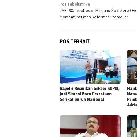
Navigasi
Pos sebelumnya
JARI’98: Terobosan Masjuno Soal Zero Ov
pos
Momentum Emas Reformasi Peradilan
POS TERKAIT
Kapolri Resmikan Sekber KBPBI,
Haida
Jadi Simbol Baru Persatuan
Nama
Serikat Buruh Nasional
Pemb
Adri