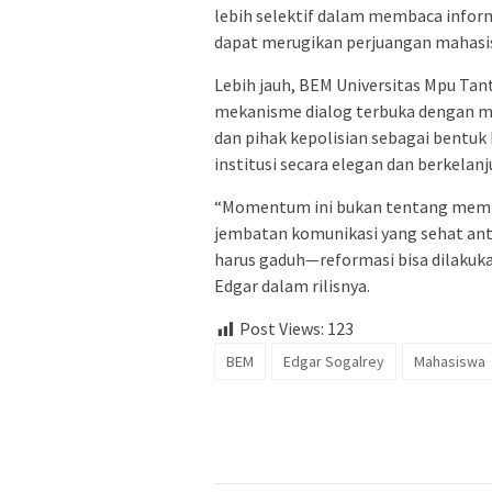
lebih selektif dalam membaca informa
dapat merugikan perjuangan mahasisw
Lebih jauh, BEM Universitas Mpu Ta
mekanisme dialog terbuka dengan me
dan pihak kepolisian sebagai bent
institusi secara elegan dan berkelanj
“Momentum ini bukan tentang memp
jembatan komunikasi yang sehat anta
harus gaduh—reformasi bisa dilakukan
Edgar dalam rilisnya.
Post Views:
123
BEM
Edgar Sogalrey
Mahasiswa