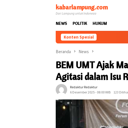
Loncat
kabarlampung.com
ke
Dari Lampung untuk Indonesia
konten
NEWS
POLITIK
HUKUM
Konten Spesial
Beranda
News
BEM UMT Ajak Mah
Agitasi dalam Isu R
Redaktur Redaktur
6 Desember 2025 - 08:00 WIB
123 Diliha