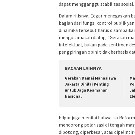
dapat mengganggu stabilitas sosial.
Dalam rilisnya, Edgar menegaskan ba
bagian dari fungsi kontrol publik y
dinamika tersebut harus disampaikan
mengutamakan dialog. “Gerakan maha
intelektual, bukan pada sentimen de
penggiringan opini tidak berbasis dat
BACAAN LAINNYA
Gerakan Damai Mahasiswa
Ma
Jakarta Dinilai Penting
Po
untuk Jaga Keamanan
Ja
Nasional
El
Edgar juga menilai bahwa isu Reform
mendorong polarisasi di tengah mas
dipotong, diperbesar, atau dipelintir