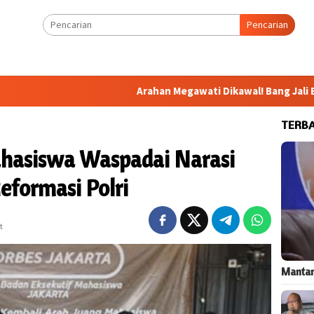
Pencarian
Arahan Megawati Dikawal! Bang Jali Bakal Diperk
TERB
asiswa Waspadai Narasi
eformasi Polri
t
Mantan