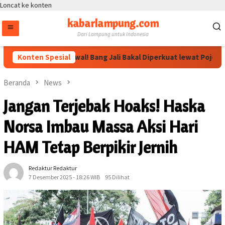
Loncat ke konten
kabarlampung.com
Dari Lampung untuk Indonesia
n Megawati Dikawal! Bang Jali Bakal Diperkuat lewat Pojok Baca 
Konten Spesial
Beranda
News
Jangan Terjebak Hoaks! Haska
Norsa Imbau Massa Aksi Hari
HAM Tetap Berpikir Jernih
Redaktur Redaktur
7 Desember 2025 - 18:26 WIB
95 Dilihat