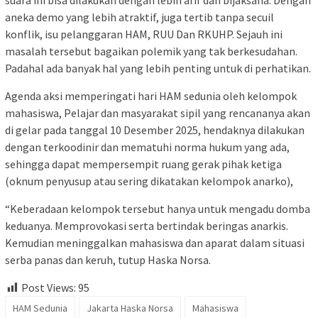
suara ini bisa dilakukan dengan lebih arif dan bijaksana. Dengan
aneka demo yang lebih atraktif, juga tertib tanpa secuil
konflik, isu pelanggaran HAM, RUU Dan RKUHP. Sejauh ini
masalah tersebut bagaikan polemik yang tak berkesudahan.
Padahal ada banyak hal yang lebih penting untuk di perhatikan.
Agenda aksi memperingati hari HAM sedunia oleh kelompok
mahasiswa, Pelajar dan masyarakat sipil yang rencananya akan
di gelar pada tanggal 10 Desember 2025, hendaknya dilakukan
dengan terkoodinir dan mematuhi norma hukum yang ada,
sehingga dapat mempersempit ruang gerak pihak ketiga
(oknum penyusup atau sering dikatakan kelompok anarko),
“Keberadaan kelompok tersebut hanya untuk mengadu domba
keduanya. Memprovokasi serta bertindak beringas anarkis.
Kemudian meninggalkan mahasiswa dan aparat dalam situasi
serba panas dan keruh, tutup Haska Norsa.
Post Views:
95
HAM Sedunia
Jakarta Haska Norsa
Mahasiswa