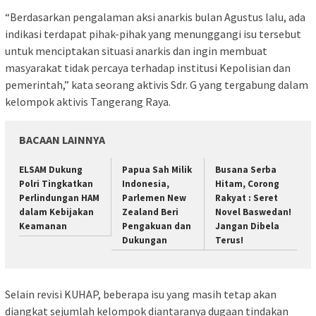
“Berdasarkan pengalaman aksi anarkis bulan Agustus lalu, ada
indikasi terdapat pihak-pihak yang menunggangi isu tersebut
untuk menciptakan situasi anarkis dan ingin membuat
masyarakat tidak percaya terhadap institusi Kepolisian dan
pemerintah,” kata seorang aktivis Sdr. G yang tergabung dalam
kelompok aktivis Tangerang Raya.
BACAAN LAINNYA
ELSAM Dukung
Papua Sah Milik
Busana Serba
Polri Tingkatkan
Indonesia,
Hitam, Corong
Perlindungan HAM
Parlemen New
Rakyat : Seret
dalam Kebijakan
Zealand Beri
Novel Baswedan!
Keamanan
Pengakuan dan
Jangan Dibela
Dukungan
Terus!
Selain revisi KUHAP, beberapa isu yang masih tetap akan
diangkat sejumlah kelompok diantaranya dugaan tindakan