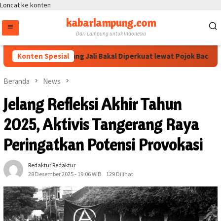
Loncat ke konten
kabarlampung.com
Dari Lampung untuk Indonesia
wati Dikawal! Bang Jali Bakal Diperkuat lewat Pojok Baca dan Di
Konten Spesial
Beranda
News
Jelang Refleksi Akhir Tahun
2025, Aktivis Tangerang Raya
Peringatkan Potensi Provokasi
Redaktur Redaktur
28 Desember 2025 - 19:06 WIB
129 Dilihat