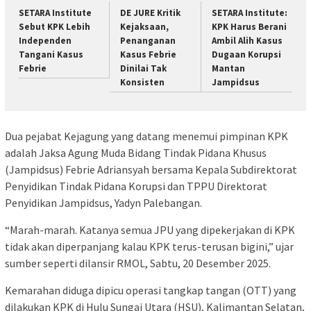
SETARA Institute
DE JURE Kritik
SETARA Institute:
Sebut KPK Lebih
Kejaksaan,
KPK Harus Berani
Independen
Penanganan
Ambil Alih Kasus
Tangani Kasus
Kasus Febrie
Dugaan Korupsi
Febrie
Dinilai Tak
Mantan
Konsisten
Jampidsus
Dua pejabat Kejagung yang datang menemui pimpinan KPK
adalah Jaksa Agung Muda Bidang Tindak Pidana Khusus
(Jampidsus) Febrie Adriansyah bersama Kepala Subdirektorat
Penyidikan Tindak Pidana Korupsi dan TPPU Direktorat
Penyidikan Jampidsus, Yadyn Palebangan.
“Marah-marah. Katanya semua JPU yang dipekerjakan di KPK
tidak akan diperpanjang kalau KPK terus-terusan bigini,” ujar
sumber seperti dilansir RMOL, Sabtu, 20 Desember 2025.
Kemarahan diduga dipicu operasi tangkap tangan (OTT) yang
dilakukan KPK di Hulu Sungai Utara (HSU), Kalimantan Selatan,