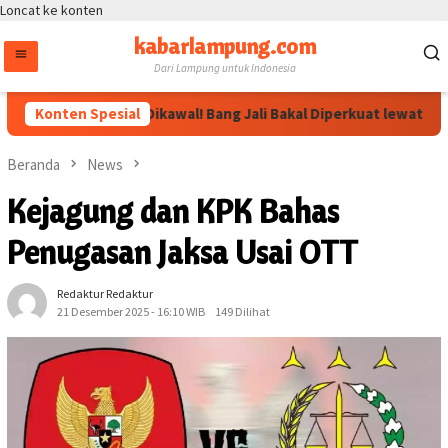
Loncat ke konten
kabarlampung.com
Dari Lampung untuk Indonesia
ahan Megawati Dikawal! Bang Jali Bakal Diperkuat lewat Pojok Ba
Konten Spesial
Beranda
News
Kejagung dan KPK Bahas
Penugasan Jaksa Usai OTT
Redaktur Redaktur
21 Desember 2025 - 16:10 WIB
149 Dilihat