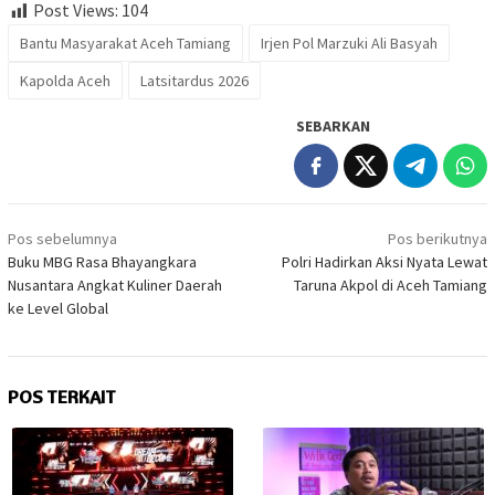
Post Views:
104
Bantu Masyarakat Aceh Tamiang
Irjen Pol Marzuki Ali Basyah
Kapolda Aceh
Latsitardus 2026
SEBARKAN
Navigasi
Pos sebelumnya
Pos berikutnya
pos
Buku MBG Rasa Bhayangkara
Polri Hadirkan Aksi Nyata Lewat
Nusantara Angkat Kuliner Daerah
Taruna Akpol di Aceh Tamiang
ke Level Global
POS TERKAIT