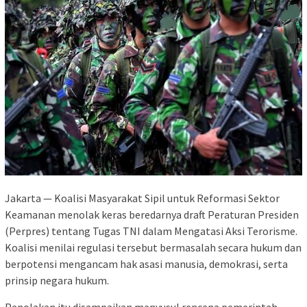
Jakarta — Koalisi Masyarakat Sipil untuk Reformasi Sektor
Keamanan menolak keras beredarnya draft Peraturan Presiden
(Perpres) tentang Tugas TNI dalam Mengatasi Aksi Terorisme.
Koalisi menilai regulasi tersebut bermasalah secara hukum dan
berpotensi mengancam hak asasi manusia, demokrasi, serta
prinsip negara hukum.
Penolakan itu disampaikan menyusul rencana pemerintah