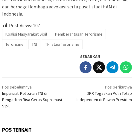
dan berbagai lembaga advokasi serta pusat studi HAM di
Indonesia.
Post Views:
107
Koalisi Masyarakat Sipil
Pemberantasan Terorisme
Terorisme
TNI
TNI atasi Terorisme
SEBARKAN
Navigasi
Pos sebelumnya
Pos berikutnya
pos
Imparsial: Pelibatan TNI di
DPR Tegaskan Polri Tetap
Pengadilan Bisa Gerus Supremasi
Independen di Bawah Presiden
Sipil
POS TERKAIT