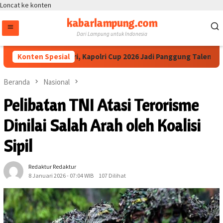
Loncat ke konten
kabarlampung.com
Dari Lampung untuk Indonesia
 Apresiasi Polri, Kapolri Cup 2026 Jadi Panggung Talenta dari Be
Konten Spesial
Beranda
Nasional
Pelibatan TNI Atasi Terorisme
Dinilai Salah Arah oleh Koalisi
Sipil
Redaktur Redaktur
8 Januari 2026 - 07:04 WIB
107 Dilihat