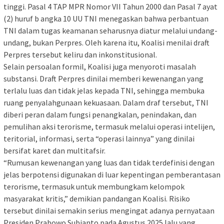
tinggi. Pasal 4 TAP MPR Nomor VII Tahun 2000 dan Pasal 7 ayat
(2) huruf b angka 10 UU TNI menegaskan bahwa perbantuan
TNI dalam tugas keamanan seharusnya diatur melalui undang-
undang, bukan Perpres. Oleh karena itu, Koalisi menilai draft
Perpres tersebut keliru dan inkonstitusional.
Selain persoalan formil, Koalisi juga menyoroti masalah
substansi. Draft Perpres dinilai memberi kewenangan yang
terlalu luas dan tidak jelas kepada TNI, sehingga membuka
ruang penyalahgunaan kekuasaan. Dalam draf tersebut, TNI
diberi peran dalam fungsi penangkalan, penindakan, dan
pemulihan aksi terorisme, termasuk melalui operasi intelijen,
teritorial, informasi, serta “operasi lainnya” yang dinilai
bersifat karet dan multitafsir.
“Rumusan kewenangan yang luas dan tidak terdefinisi dengan
jelas berpotensi digunakan di luar kepentingan pemberantasan
terorisme, termasuk untuk membungkam kelompok
masyarakat kritis,” demikian pandangan Koalisi. Risiko
tersebut dinilai semakin serius mengingat adanya pernyataan
Presiden Prabowo Subianto pada Agustus 2025 lalu yang