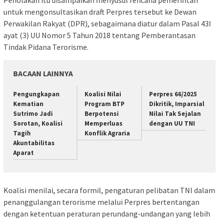
untuk mengonsultasikan draft Perpres tersebut ke Dewan
Perwakilan Rakyat (DPR), sebagaimana diatur dalam Pasal 43I
ayat (3) UU Nomor 5 Tahun 2018 tentang Pemberantasan
Tindak Pidana Terorisme.
BACAAN LAINNYA
Pengungkapan
Koalisi Nilai
Perpres 66/2025
Kematian
Program BTP
Dikritik, Imparsial
Sutrimo Jadi
Berpotensi
Nilai Tak Sejalan
Sorotan, Koalisi
Memperluas
dengan UU TNI
Tagih
Konflik Agraria
Akuntabilitas
Aparat
Koalisi menilai, secara formil, pengaturan pelibatan TNI dalam
penanggulangan terorisme melalui Perpres bertentangan
dengan ketentuan peraturan perundang-undangan yang lebih