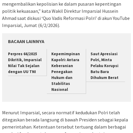
mengembalikan kepolisian ke dalam pusaran kepentingan
politik kekuasaan,” kata Wakil Direktur Imparsial Hussein
Ahmad saat diskusi ‘Quo Vadis Reformasi Polri’ di akun YouTube
Imparsial, Jumat (6/2/2026).
BACAAN LAINNYA
Perpres 66/2025
Kepemimpinan
Saut Apresiasi
Dikritik, Imparsial
Kapolri: Antara
Polri, Minta
Nilai Tak Sejalan
Keberanian
Pelaku Korupsi
dengan UU TNI
Penegakan
Batu Bara
Hukum dan
Dihukum Berat
Stabilitas
Nasional
Menurut Imparsial, secara normatif kedudukan Polri telah
ditegaskan berada langsung di bawah Presiden sebagai kepala
pemerintahan. Ketentuan tersebut tertuang dalam berbagai