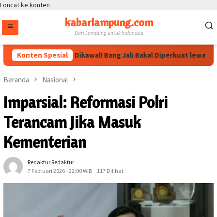
Loncat ke konten
kabarlampung.com
Dari Lampung untuk Indonesia
Arahan Megawati Dikawal! Bang Jali Bakal Diperkuat lewat Pojok B
Konten Spesial
Beranda
Nasional
Imparsial: Reformasi Polri
Terancam Jika Masuk
Kementerian
Redaktur Redaktur
7 Februari 2026 - 22:00 WIB
117 Dilihat