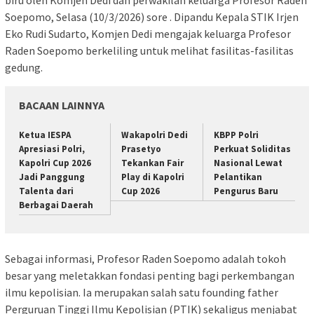
Soepomo, Selasa (10/3/2026) sore . Dipandu Kepala STIK Irjen
Eko Rudi Sudarto, Komjen Dedi mengajak keluarga Profesor
Raden Soepomo berkeliling untuk melihat fasilitas-fasilitas
gedung.
BACAAN LAINNYA
Ketua IESPA
Wakapolri Dedi
KBPP Polri
Apresiasi Polri,
Prasetyo
Perkuat Soliditas
Kapolri Cup 2026
Tekankan Fair
Nasional Lewat
Jadi Panggung
Play di Kapolri
Pelantikan
Talenta dari
Cup 2026
Pengurus Baru
Berbagai Daerah
Sebagai informasi, Profesor Raden Soepomo adalah tokoh
besar yang meletakkan fondasi penting bagi perkembangan
ilmu kepolisian. Ia merupakan salah satu founding father
Perguruan Tinggi Ilmu Kepolisian (PTIK) sekaligus menjabat