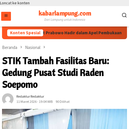
Loncat ke konten
kabarlampung.com
Dari Lampung untuk Indonesia
apolri Listyo Sigit Prabowo Hadir dalam Apel Pembukaan Muktama
Konten Spesial
Beranda
Nasional
STIK Tambah Fasilitas Baru:
Gedung Pusat Studi Raden
Soepomo
Redaktur Redaktur
11 Maret 2026 - 19:04 WIB
90 Dilihat