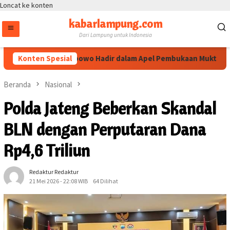
Loncat ke konten
kabarlampung.com
Dari Lampung untuk Indonesia
 Listyo Sigit Prabowo Hadir dalam Apel Pembukaan Muktamar XVI
Konten Spesial
Beranda
Nasional
Polda Jateng Beberkan Skandal
BLN dengan Perputaran Dana
Rp4,6 Triliun
Redaktur Redaktur
21 Mei 2026 - 22:08 WIB
64 Dilihat