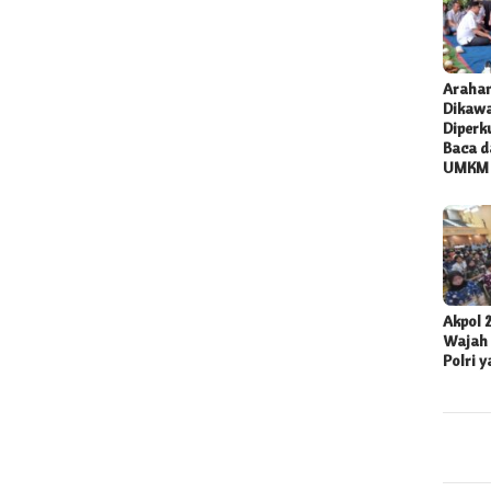
Araha
Dikawa
Diperk
Baca da
UMKM
Akpol 
Wajah 
Polri 