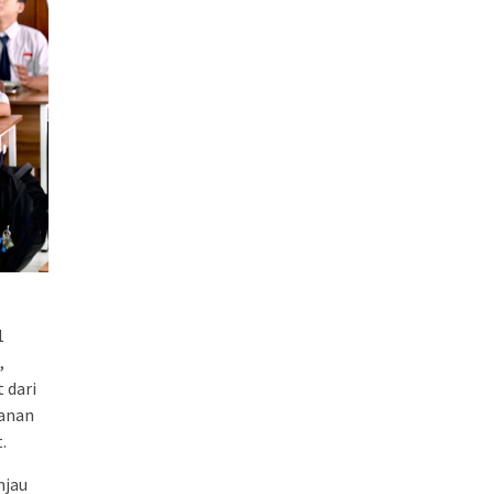
1
,
 dari
kanan
.
njau