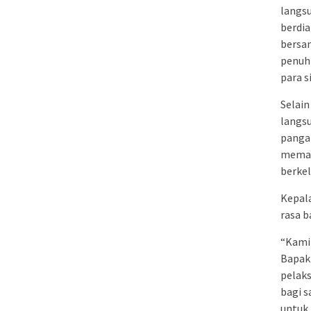
langsu
berdia
bersa
penuh
para 
Selain
langsu
panga
memas
berkel
Kepala
rasa b
“Kami
Bapak 
pelaks
bagi s
untuk 