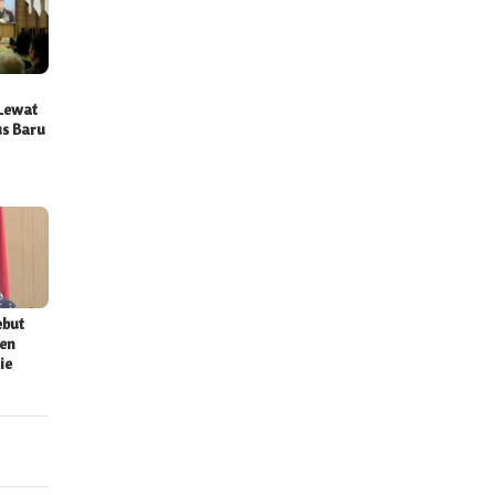
 Lewat
us Baru
ebut
den
ie