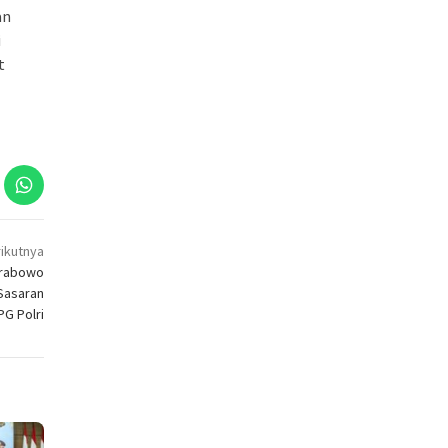
an
i
t
ikutnya
Prabowo
 Sasaran
G Polri