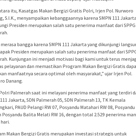
ara itu, Kasatgas Makan Bergizi Gratis Polri, Irjen Pol. Nurworo
g, S.I.K., menyampaikan kebanggaannya karena SMPN 111 Jakart
ungi Presiden merupakan salah satu penerima manfaat dari SPPG 
rah.
 merasa bangga karena SMPN 111 Jakarta yang dikunjungi langsu
apak Presiden merupakan salah satu penerima manfaat dari SPPG
ah. Kunjungan ini menjadi motivasi bagi kami untuk terus menja
tas pelayanan dan memastikan Program Makan Bergizi Gratis dap
kan manfaatnya secara optimal oleh masyarakat,” ujar Irjen Pol.
ro Danang.
olri Palmerah saat ini melayani penerima manfaat yang terdiri d
111 Jakarta, SDN Palmerah 05, SDN Palmerah 13, TK Kemala
ngkari, PAUD Pelangi RW 07, Posyandu Matahari RW 08, Posyandu
n Posyandu Balita Melati RW 16, dengan total 2.529 penerima ma
 hari.
m Makan Bergizi Gratis merupakan investasi strategis untuk