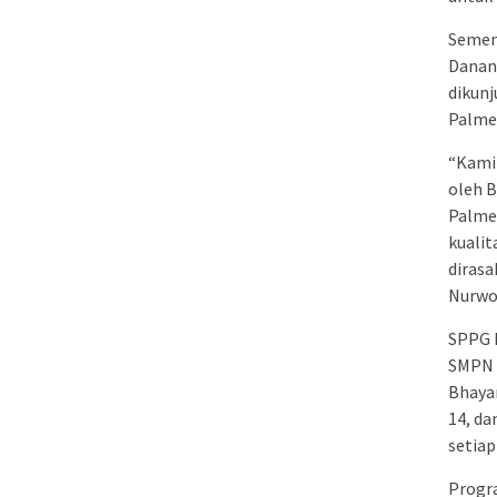
Sement
Danan
dikunj
Palme
“Kami
oleh B
Palmer
kuali
dirasa
Nurwo
SPPG P
SMPN 
Bhaya
14, da
setiap
Progra