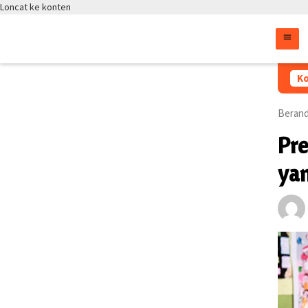
Loncat ke konten
Ara
Ko
Beran
Pr
ya