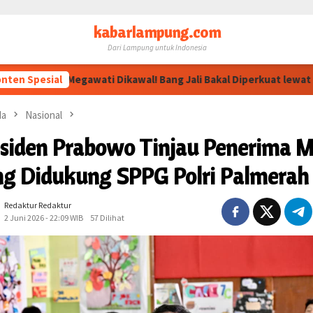
kabarlampung.com
Dari Lampung untuk Indonesia
han Megawati Dikawal! Bang Jali Bakal Diperkuat lewat Pojok Bac
nten Spesial
da
Nasional
esiden Prabowo Tinjau Penerima 
ng Didukung SPPG Polri Palmerah
Redaktur Redaktur
2 Juni 2026 - 22:09 WIB
57 Dilihat