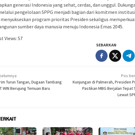
pkan generasi Indonesia yang sehat, cerdas, dan unggul. Dukung
melalui pengelolaan SPPG menjadi bagian dari komitmen institus
 menyukseskan program prioritas Presiden sekaligus memperkua
ngunan sumber daya manusia menuju Indonesia Emas 2045.
t Views:
57
SEBARKAN
igasi
belumnya
Pos ber
rim Turun Tangan, Dugaan Tambang
Kunjungan di Palmerah, Presiden 
PT WIN Berujung Temuan Baru
Pastikan MBG Berjalan Tepat
Lewat SPP
TERKAIT