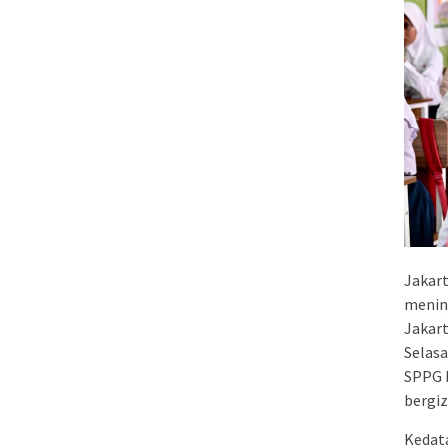
Jakart
menin
Jakart
Selasa
SPPG P
bergiz
Kedata