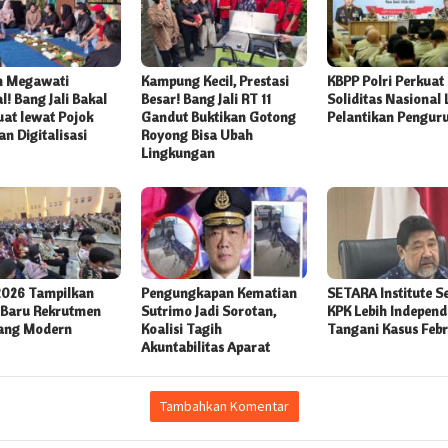
n Megawati
Kampung Kecil, Prestasi
KBPP Polri Perkuat
l! Bang Jali Bakal
Besar! Bang Jali RT 11
Soliditas Nasional
uat lewat Pojok
Gandut Buktikan Gotong
Pelantikan Pengur
n Digitalisasi
Royong Bisa Ubah
Lingkungan
2026 Tampilkan
Pengungkapan Kematian
SETARA Institute S
Baru Rekrutmen
Sutrimo Jadi Sorotan,
KPK Lebih Indepen
yang Modern
Koalisi Tagih
Tangani Kasus Febr
Akuntabilitas Aparat
Tambahkan Komentar