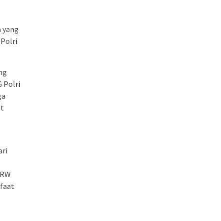
a yang
Polri
ng
 Polri
ga
at
ari
 RW
nfaat