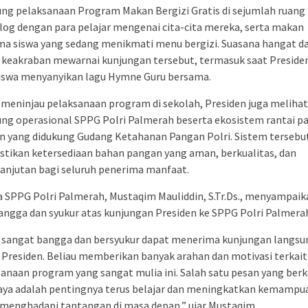
ng pelaksanaan Program Makan Bergizi Gratis di sejumlah ruang 
log dengan para pelajar mengenai cita-cita mereka, serta makan
ma siswa yang sedang menikmati menu bergizi. Suasana hangat d
 keakraban mewarnai kunjungan tersebut, termasuk saat Preside
siswa menyanyikan lagu Hymne Guru bersama.
 meninjau pelaksanaan program di sekolah, Presiden juga melihat
ng operasional SPPG Polri Palmerah beserta ekosistem rantai p
n yang didukung Gudang Ketahanan Pangan Polri. Sistem tersebu
tikan ketersediaan bahan pangan yang aman, berkualitas, dan
anjutan bagi seluruh penerima manfaat.
 SPPG Polri Palmerah, Mustaqim Mauliddin, S.Tr.Ds., menyampaik
angga dan syukur atas kunjungan Presiden ke SPPG Polri Palmera
 sangat bangga dan bersyukur dapat menerima kunjungan langsu
Presiden. Beliau memberikan banyak arahan dan motivasi terkait
anaan program yang sangat mulia ini. Salah satu pesan yang ber
aya adalah pentingnya terus belajar dan meningkatkan kemampua
menghadapi tantangan di masa depan,” ujar Mustaqim.