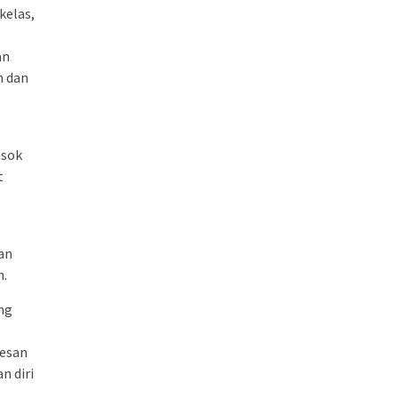
kelas,
an
n dan
asok
t
an
h.
ng
kesan
n diri