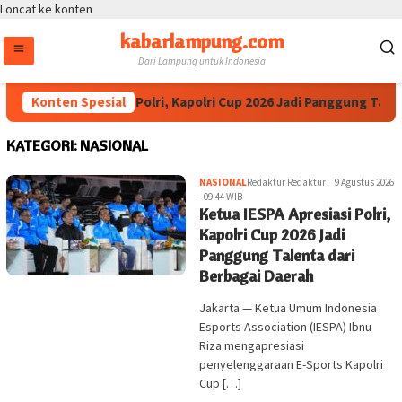
Loncat ke konten
kabarlampung.com
Dari Lampung untuk Indonesia
a IESPA Apresiasi Polri, Kapolri Cup 2026 Jadi Panggung Talenta 
Konten Spesial
KATEGORI:
NASIONAL
NASIONAL
Redaktur Redaktur
9 Agustus 2026
- 09:44 WIB
Ketua IESPA Apresiasi Polri,
Kapolri Cup 2026 Jadi
Panggung Talenta dari
Berbagai Daerah
Jakarta — Ketua Umum Indonesia
Esports Association (IESPA) Ibnu
Riza mengapresiasi
penyelenggaraan E-Sports Kapolri
Cup […]