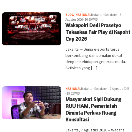
BLOG
,
NASIONAL
Redaktur Redaktur
8
Agustus 2026 - 16:30 WIB
Wakapolri Dedi Prasetyo
Tekankan Fair Play di Kapolri
Cup 2026
Jakarta — Dunia e-sports terus
berkembang dan semakin dekat
dengan kehidupan generasi muda.
Aktivitas yang […]
NASIONAL
Redaktur Redaktur
7 Agustus 2026
- 19:52 WIB
Masyarakat Sipil Dukung
RUU HAM, Pemerintah
Diminta Perluas Ruang
Konsultasi
Jakarta, 7 Agustus 2026 – Wacana