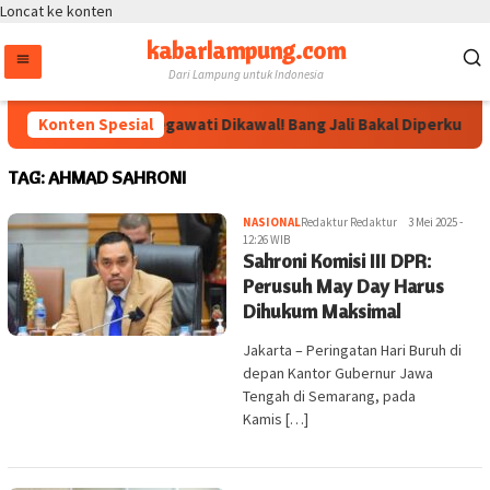
Loncat ke konten
kabarlampung.com
Dari Lampung untuk Indonesia
Konten Spesial
Arahan Megawati Dikawal! Bang Jali Bakal Diperkuat le
TAG:
AHMAD SAHRONI
NASIONAL
Redaktur Redaktur
3 Mei 2025 -
12:26 WIB
Sahroni Komisi III DPR:
Perusuh May Day Harus
Dihukum Maksimal
Jakarta – Peringatan Hari Buruh di
depan Kantor Gubernur Jawa
Tengah di Semarang, pada
Kamis […]