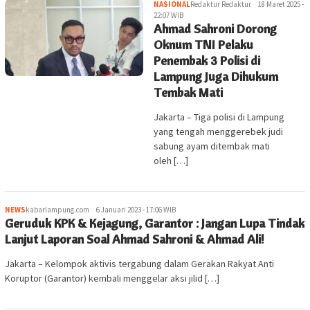
NASIONAL
Redaktur Redaktur
18 Maret 2025 -
22:07 WIB
Ahmad Sahroni Dorong
Oknum TNI Pelaku
Penembak 3 Polisi di
Lampung Juga Dihukum
Tembak Mati
Jakarta – Tiga polisi di Lampung
yang tengah menggerebek judi
sabung ayam ditembak mati
oleh […]
NEWS
kabarlampung.com
6 Januari 2023 - 17:06 WIB
Geruduk KPK & Kejagung, Garantor : Jangan Lupa Tindak
Lanjut Laporan Soal Ahmad Sahroni & Ahmad Ali!
Jakarta – Kelompok aktivis tergabung dalam Gerakan Rakyat Anti
Koruptor (Garantor) kembali menggelar aksi jilid […]