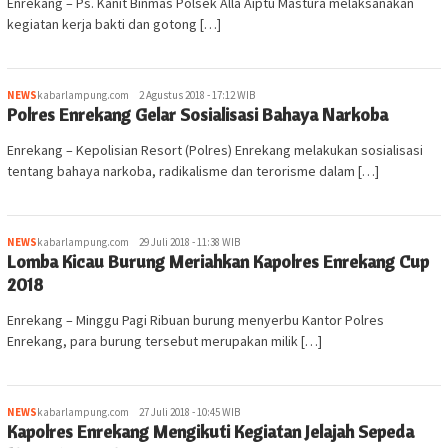
Enrekang – Ps. Kanit Binmas Polsek Alla Aiptu Mastura melaksanakan
kegiatan kerja bakti dan gotong […]
NEWS
kabarlampung.com
2 Agustus 2018 - 17:12 WIB
Polres Enrekang Gelar Sosialisasi Bahaya Narkoba
Enrekang – Kepolisian Resort (Polres) Enrekang melakukan sosialisasi
tentang bahaya narkoba, radikalisme dan terorisme dalam […]
NEWS
kabarlampung.com
29 Juli 2018 - 11:38 WIB
Lomba Kicau Burung Meriahkan Kapolres Enrekang Cup
2018
Enrekang – Minggu Pagi Ribuan burung menyerbu Kantor Polres
Enrekang, para burung tersebut merupakan milik […]
NEWS
kabarlampung.com
27 Juli 2018 - 10:45 WIB
Kapolres Enrekang Mengikuti Kegiatan Jelajah Sepeda