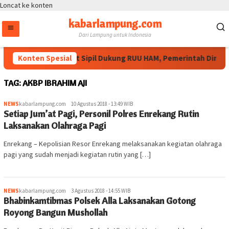
Loncat ke konten
kabarlampung.com
Dari Lampung untuk Indonesia
Konten Spesial
Masyarakat Sipil Dukung RUU HAM, Pemerintah Diminta 
TAG:
AKBP IBRAHIM AJI
NEWS
kabarlampung.com
10 Agustus 2018 - 13:49 WIB
Setiap Jum’at Pagi, Personil Polres Enrekang Rutin
Laksanakan Olahraga Pagi
Enrekang – Kepolisian Resor Enrekang melaksanakan kegiatan olahraga
pagi yang sudah menjadi kegiatan rutin yang […]
NEWS
kabarlampung.com
3 Agustus 2018 - 14:55 WIB
Bhabinkamtibmas Polsek Alla Laksanakan Gotong
Royong Bangun Mushollah