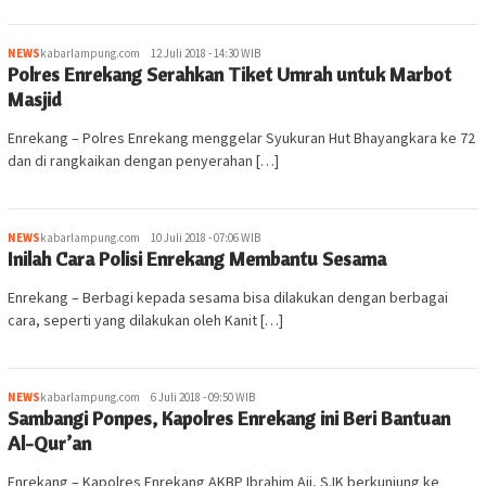
NEWS
kabarlampung.com
12 Juli 2018 - 14:30 WIB
Polres Enrekang Serahkan Tiket Umrah untuk Marbot
Masjid
Enrekang – Polres Enrekang menggelar Syukuran Hut Bhayangkara ke 72
dan di rangkaikan dengan penyerahan […]
NEWS
kabarlampung.com
10 Juli 2018 - 07:06 WIB
Inilah Cara Polisi Enrekang Membantu Sesama
Enrekang – Berbagi kepada sesama bisa dilakukan dengan berbagai
cara, seperti yang dilakukan oleh Kanit […]
NEWS
kabarlampung.com
6 Juli 2018 - 09:50 WIB
Sambangi Ponpes, Kapolres Enrekang ini Beri Bantuan
Al-Qur’an
Enrekang – Kapolres Enrekang AKBP Ibrahim Aji, S.IK berkunjung ke