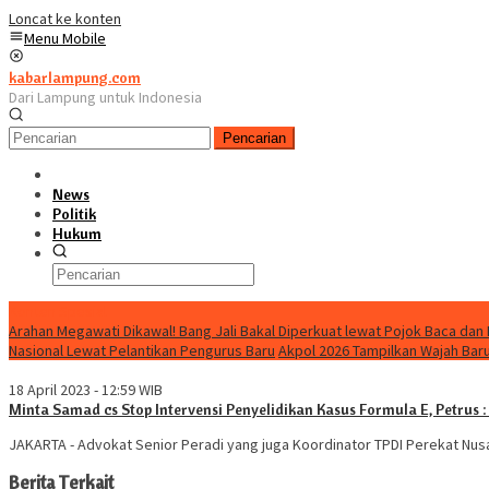
Loncat ke konten
Menu Mobile
kabarlampung.com
Dari Lampung untuk Indonesia
Pencarian
News
Politik
Hukum
Konten Spesial
Arahan Megawati Dikawal! Bang Jali Bakal Diperkuat lewat Pojok Baca dan 
Nasional Lewat Pelantikan Pengurus Baru
Akpol 2026 Tampilkan Wajah Bar
18 April 2023 - 12:59 WIB
Minta Samad cs Stop Intervensi Penyelidikan Kasus Formula E, Petrus :
JAKARTA - Advokat Senior Peradi yang juga Koordinator TPDI Perekat Nu
Berita Terkait