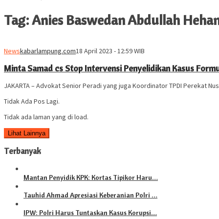
Tag:
Anies Baswedan Abdullah Heh
News
kabarlampung.com
18 April 2023 - 12:59 WIB
Minta Samad cs Stop Intervensi Penyelidikan Kasus Formul
JAKARTA – Advokat Senior Peradi yang juga Koordinator TPDI Perekat Nu
Tidak Ada Pos Lagi.
Tidak ada laman yang di load.
Lihat Lainnya
Terbanyak
Mantan Penyidik KPK: Kortas Tipikor Haru…
Tauhid Ahmad Apresiasi Keberanian Polri …
IPW: Polri Harus Tuntaskan Kasus Korupsi…