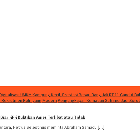
Digitalisasi UMKM
Kampung Kecil, Prestasi Besar! Bang Jali RT 11 Gandut B
u Rekrutmen Polri yang Modern
Pengungkapan Kematian Sutrimo Jadi Sorotan
 Biar KPK Buktikan Anies Terlibat atau Tidak
santara, Petrus Selestinus meminta Abraham Samad, […]