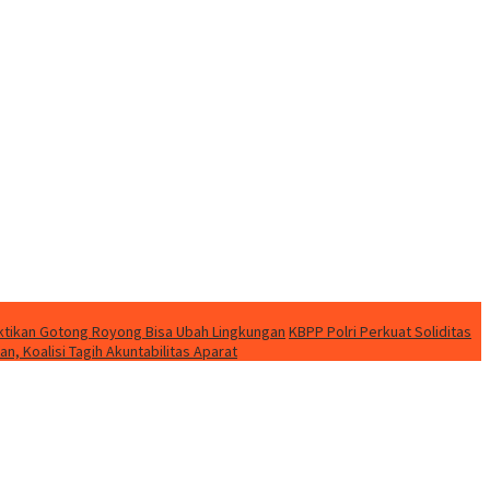
uktikan Gotong Royong Bisa Ubah Lingkungan
KBPP Polri Perkuat Soliditas
, Koalisi Tagih Akuntabilitas Aparat