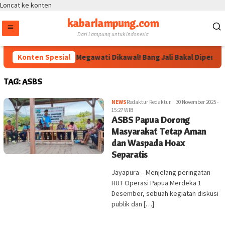
Loncat ke konten
kabarlampung.com
Dari Lampung untuk Indonesia
Konten Spesial
Arahan Megawati Dikawal! Bang Jali Bakal Diperkuat
TAG:
ASBS
NEWS
Redaktur Redaktur
30 November 2025 -
15:27 WIB
ASBS Papua Dorong
Masyarakat Tetap Aman
dan Waspada Hoax
Separatis
Jayapura – Menjelang peringatan
HUT Operasi Papua Merdeka 1
Desember, sebuah kegiatan diskusi
publik dan […]