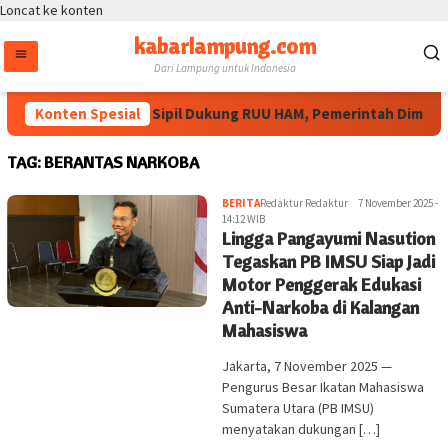
Loncat ke konten
kabarlampung.com
Dari Lampung untuk Indonesia
Konten Spesial
Masyarakat Sipil Dukung RUU HAM, Pemerintah Diminta 
TAG:
BERANTAS NARKOBA
BERITA
Redaktur Redaktur
7 November 2025 -
14:12 WIB
Lingga Pangayumi Nasution
Tegaskan PB IMSU Siap Jadi
Motor Penggerak Edukasi
Anti-Narkoba di Kalangan
Mahasiswa
Jakarta, 7 November 2025 —
Pengurus Besar Ikatan Mahasiswa
Sumatera Utara (PB IMSU)
menyatakan dukungan […]