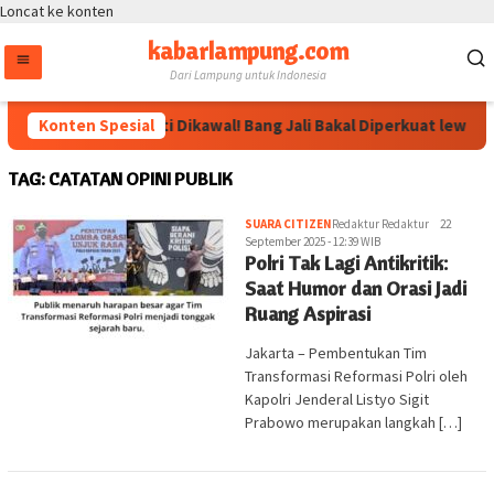
Loncat ke konten
kabarlampung.com
Dari Lampung untuk Indonesia
Arahan Megawati Dikawal! Bang Jali Bakal Diperkuat lewat P
Konten Spesial
TAG:
CATATAN OPINI PUBLIK
SUARA CITIZEN
Redaktur Redaktur
22
September 2025 - 12:39 WIB
Polri Tak Lagi Antikritik:
Saat Humor dan Orasi Jadi
Ruang Aspirasi
Jakarta – Pembentukan Tim
Transformasi Reformasi Polri oleh
Kapolri Jenderal Listyo Sigit
Prabowo merupakan langkah […]