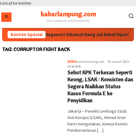
Loncat ke konten
kabarlampung.com
Dari Lampung untuk Indonesia
Konten Spesial
Arahan Megawati Dikawal! Bang Jali Bakal Diperkuat
TAG:
CORRUPTOR FIGHT BACK
NEWS
kabarlampung.com
19 Januari 2023 -
19:56 WIB
Sebut KPK Terkesan Seperti
Keong, LSAK : Konsisten dan
Segera Naikkan Status
Kasus Formula E ke
Penyidikan
Jakarta – Peneliti Lembaga Studi
Anti Korupsi (LSAK), Ahmad Aron
Hariri mengatakan, kinerja Komisi
Pemberantasan […]