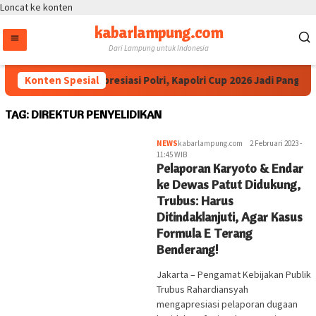
Loncat ke konten
kabarlampung.com
Dari Lampung untuk Indonesia
Konten Spesial
Ketua IESPA Apresiasi Polri, Kapolri Cup 2026 Jadi Panggun
TAG:
DIREKTUR PENYELIDIKAN
NEWS
kabarlampung.com
2 Februari 2023 -
11:45 WIB
Pelaporan Karyoto & Endar
ke Dewas Patut Didukung,
Trubus: Harus
Ditindaklanjuti, Agar Kasus
Formula E Terang
Benderang!
Jakarta – Pengamat Kebijakan Publik
Trubus Rahardiansyah
mengapresiasi pelaporan dugaan