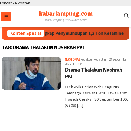
Loncat ke konten
kabarlampung.com
Dari Lampung untuk Indonesia
Konten Spesial
BNN Ungkap Penyelundupan 1,3 Ton Ketamine, 8 A
TAG:
DRAMA THALABUN NUSHRAH PKI
NASIONAL
Redaktur Redaktur
28 September
2025 - 11:18 WIB
Drama Thalabun Nushrah
PKI
Oleh Ayik Heriansyah Pengurus
Lembaga Dakwah PWNU Jawa Barat
Tragedi Gerakan 30 September 1965
(G30S) […]