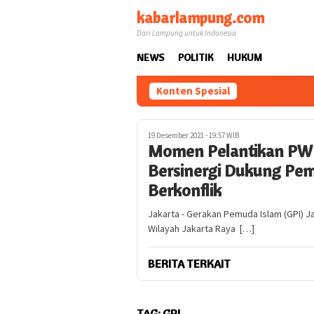
Loncat
kabarlampung.com
ke
Dari Lampung untuk Indonesia
konten
NEWS
POLITIK
HUKUM
Konten Spesial
19 Desember 2021 - 19:57 WIB
Momen Pelantikan PW GP
Bersinergi Dukung Peme
Berkonflik
Jakarta - Gerakan Pemuda Islam (GPI) 
Wilayah Jakarta Raya […]
BERITA TERKAIT
TAG:
GPI