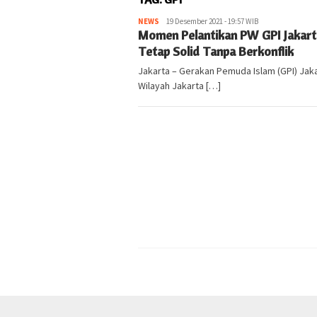
NEWS
kabarlampung.com
19 Desember 2021 - 19:57 WIB
Momen Pelantikan PW GPI Jakarta
Tetap Solid Tanpa Berkonflik
Jakarta – Gerakan Pemuda Islam (GPI) Jak
Wilayah Jakarta […]