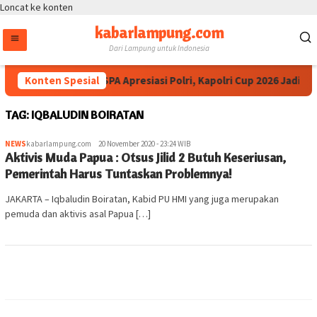
Loncat ke konten
kabarlampung.com
Dari Lampung untuk Indonesia
Konten Spesial
Ketua IESPA Apresiasi Polri, Kapolri Cup 2026 Jadi P
TAG:
IQBALUDIN BOIRATAN
NEWS
kabarlampung.com
20 November 2020 - 23:24 WIB
Aktivis Muda Papua : Otsus Jilid 2 Butuh Keseriusan,
Pemerintah Harus Tuntaskan Problemnya!
JAKARTA – Iqbaludin Boiratan, Kabid PU HMI yang juga merupakan
pemuda dan aktivis asal Papua […]