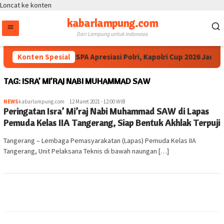
Loncat ke konten
kabarlampung.com
Dari Lampung untuk Indonesia
Konten Spesial
Ketua IESPA Apresiasi Polri, Kapolri Cup 2026 Jadi 
TAG:
ISRA’ MI’RAJ NABI MUHAMMAD SAW
NEWS
kabarlampung.com
12 Maret 2021 - 12:00 WIB
Peringatan Isra’ Mi’raj Nabi Muhammad SAW di Lapas
Pemuda Kelas IIA Tangerang, Siap Bentuk Akhlak Terpuji
Tangerang – Lembaga Pemasyarakatan (Lapas) Pemuda Kelas IIA
Tangerang, Unit Pelaksana Teknis di bawah naungan […]