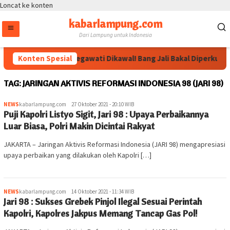
Loncat ke konten
kabarlampung.com
Dari Lampung untuk Indonesia
Konten Spesial
Arahan Megawati Dikawal! Bang Jali Bakal Diperkuat le
TAG:
JARINGAN AKTIVIS REFORMASI INDONESIA 98 (JARI 98)
NEWS
kabarlampung.com
27 Oktober 2021 - 20:10 WIB
Puji Kapolri Listyo Sigit, Jari 98 : Upaya Perbaikannya
Luar Biasa, Polri Makin Dicintai Rakyat
JAKARTA – Jaringan Aktivis Reformasi Indonesia (JARI 98) mengapresiasi
upaya perbaikan yang dilakukan oleh Kapolri […]
NEWS
kabarlampung.com
14 Oktober 2021 - 11:34 WIB
Jari 98 : Sukses Grebek Pinjol Ilegal Sesuai Perintah
Kapolri, Kapolres Jakpus Memang Tancap Gas Pol!