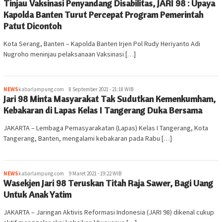
Tinjau Vaksinasi Penyandang Disabilitas, JARI 98 : Upaya
Kapolda Banten Turut Percepat Program Pemerintah
Patut Dicontoh
Kota Serang, Banten – Kapolda Banten Irjen Pol Rudy Heriyanto Adi
Nugroho meninjau pelaksanaan Vaksinasi […]
NEWS
kabarlampung.com
8 September 2021 - 21:18 WIB
Jari 98 Minta Masyarakat Tak Sudutkan Kemenkumham,
Kebakaran di Lapas Kelas I Tangerang Duka Bersama
JAKARTA – Lembaga Pemasyarakatan (Lapas) Kelas I Tangerang, Kota
Tangerang, Banten, mengalami kebakaran pada Rabu […]
NEWS
kabarlampung.com
9 Maret 2021 - 19:22 WIB
Wasekjen Jari 98 Teruskan Titah Raja Sawer, Bagi Uang
Untuk Anak Yatim
JAKARTA – Jaringan Aktivis Reformasi Indonesia (JARI 98) dikenal cukup