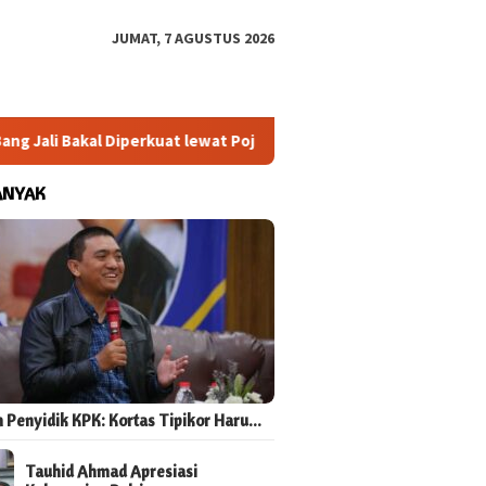
JUMAT, 7 AGUSTUS 2026
Jali Bakal Diperkuat lewat Pojok Baca dan Digitalisasi UMKM
ANYAK
 Penyidik KPK: Kortas Tipikor Haru…
Tauhid Ahmad Apresiasi