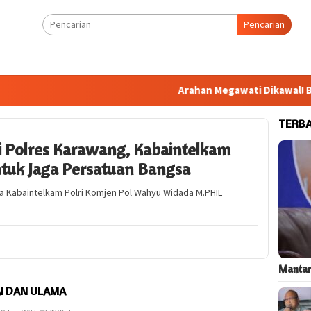
Pencarian
Arahan Megawati Dikawal! Bang 
TERB
i Polres Karawang, Kabaintelkam
ntuk Jaga Persatuan Bangsa
ma Kabaintelkam Polri Komjen Pol Wahyu Widada M.PHIL
Mantan
I DAN ULAMA