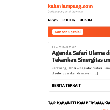
Loncat
kabarlampung.com
ke
Dari Lampung untuk Indonesia
konten
NEWS
POLITIK
HUKUM
Konten Spesial
9 Juni 2023 - 08:32 WIB
Agenda Safari Ulama d
Tekankan Sinergitas u
Karawang, Jabar – Kegiatan Safari Ula
diselenggarakan di wilayah […]
BERITA TERKAIT
TAG:
KABAINTELKAM BERSAMA KIA