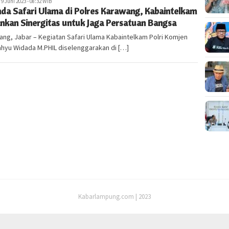
abarlampung.com
9 Juni 2023 - 08:32 WIB
da Safari Ulama di Polres Karawang, Kabaintelkam
nkan Sinergitas untuk Jaga Persatuan Bangsa
ng, Jabar – Kegiatan Safari Ulama Kabaintelkam Polri Komjen
hyu Widada M.PHIL diselenggarakan di […]
Kabarlampung.com | 2023