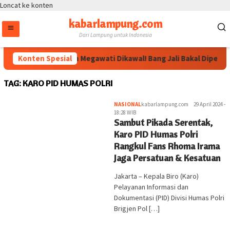
Loncat ke konten
kabarlampung.com
Dari Lampung untuk Indonesia
Konten Spesial
Arahan Megawati Dikawal! Bang Jali Bakal Diperkua
TAG:
KARO PID HUMAS POLRI
NASIONAL
kabarlampung.com
29 April 2024 -
18:28 WIB
Sambut Pikada Serentak,
Karo PID Humas Polri
Rangkul Fans Rhoma Irama
Jaga Persatuan & Kesatuan
Jakarta – Kepala Biro (Karo)
Pelayanan Informasi dan
Dokumentasi (PID) Divisi Humas Polri
Brigjen Pol […]