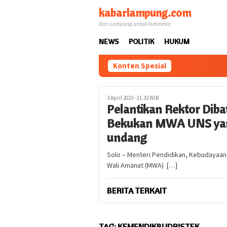
Loncat
kabarlampung.com
ke
Dari Lampung untuk Indonesia
konten
NEWS
POLITIK
HUKUM
Konten Spesial
3 April 2023 - 11:32 WIB
Pelantikan Rektor Dib
Bekukan MWA UNS yang
undang
Solo – Menteri Pendidikan, Kebudayaan
Wali Amanat (MWA) […]
BERITA TERKAIT
TAG:
KEMENDIKBUDRISTEK