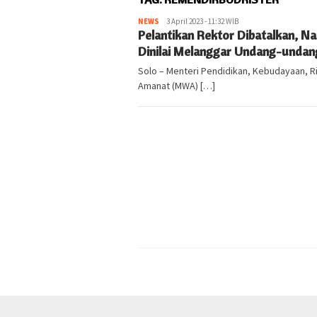
NEWS
kabarlampung.com
3 April 2023 - 11:32 WIB
Pelantikan Rektor Dibatalkan,
Dinilai Melanggar Undang-undan
Solo – Menteri Pendidikan, Kebudayaan, 
Amanat (MWA) […]