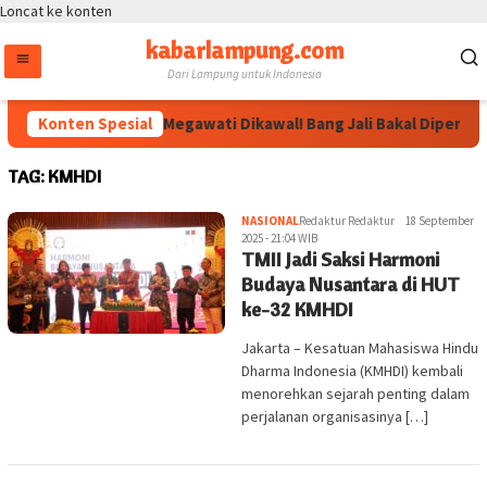
Loncat ke konten
kabarlampung.com
Dari Lampung untuk Indonesia
Konten Spesial
Arahan Megawati Dikawal! Bang Jali Bakal Diperkuat
TAG:
KMHDI
NASIONAL
Redaktur Redaktur
18 September
2025 - 21:04 WIB
TMII Jadi Saksi Harmoni
Budaya Nusantara di HUT
ke-32 KMHDI
Jakarta – Kesatuan Mahasiswa Hindu
Dharma Indonesia (KMHDI) kembali
menorehkan sejarah penting dalam
perjalanan organisasinya […]