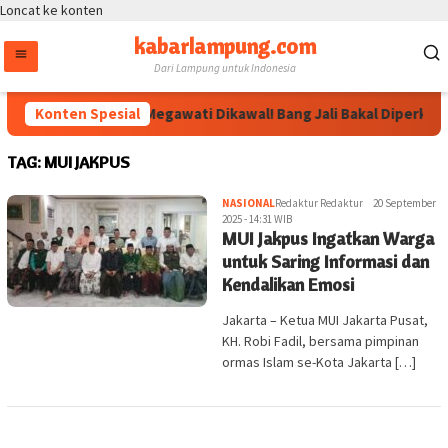
Loncat ke konten
kabarlampung.com
Dari Lampung untuk Indonesia
Konten Spesial
Arahan Megawati Dikawal! Bang Jali Bakal Diperkuat
TAG:
MUI JAKPUS
NASIONAL
Redaktur Redaktur
20 September
2025 - 14:31 WIB
MUI Jakpus Ingatkan Warga
untuk Saring Informasi dan
Kendalikan Emosi
Jakarta – Ketua MUI Jakarta Pusat,
KH. Robi Fadil, bersama pimpinan
ormas Islam se-Kota Jakarta […]