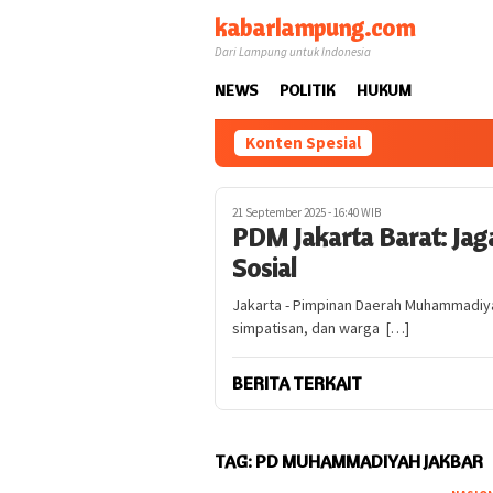
Loncat
kabarlampung.com
ke
Dari Lampung untuk Indonesia
konten
NEWS
POLITIK
HUKUM
Konten Spesial
21 September 2025 - 16:40 WIB
PDM Jakarta Barat: Ja
Sosial
Jakarta - Pimpinan Daerah Muhammadiya
simpatisan, dan warga […]
BERITA TERKAIT
TAG:
PD MUHAMMADIYAH JAKBAR