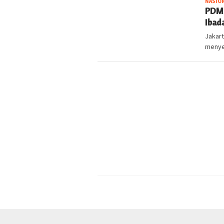
NASIO
PDM 
Ibad
Jakar
menye