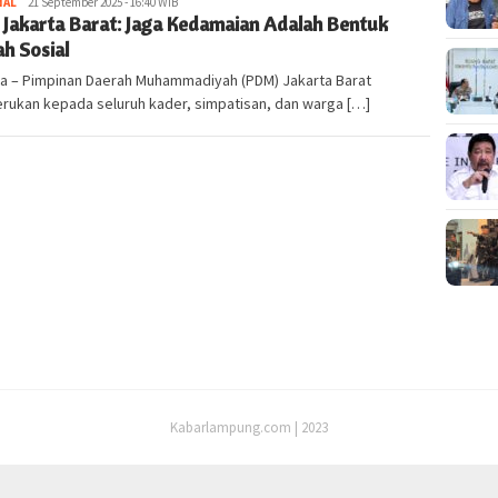
NAL
Redaktur
21 September 2025 - 16:40 WIB
Jakarta Barat: Jaga Kedamaian Adalah Bentuk
Redaktur
ah Sosial
ta – Pimpinan Daerah Muhammadiyah (PDM) Jakarta Barat
rukan kepada seluruh kader, simpatisan, dan warga […]
Kabarlampung.com | 2023