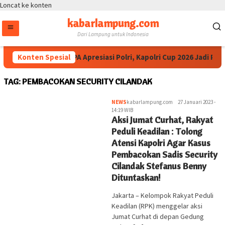
Loncat ke konten
kabarlampung.com
Dari Lampung untuk Indonesia
Konten Spesial
Ketua IESPA Apresiasi Polri, Kapolri Cup 2026 Jadi Pa
TAG:
PEMBACOKAN SECURITY CILANDAK
NEWS
kabarlampung.com
27 Januari 2023 -
14:19 WIB
Aksi Jumat Curhat, Rakyat
Peduli Keadilan : Tolong
Atensi Kapolri Agar Kasus
Pembacokan Sadis Security
Cilandak Stefanus Benny
Dituntaskan!
Jakarta – Kelompok Rakyat Peduli
Keadilan (RPK) menggelar aksi
Jumat Curhat di depan Gedung