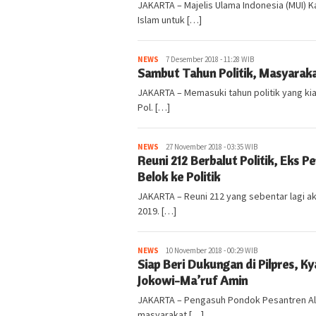
JAKARTA – Majelis Ulama Indonesia (MUI)
Islam untuk […]
NEWS
kabarlampung.com
7 Desember 2018 - 11:28 WIB
Sambut Tahun Politik, Masyaraka
JAKARTA – Memasuki tahun politik yang ki
Pol. […]
NEWS
kabarlampung.com
27 November 2018 - 03:35 WIB
Reuni 212 Berbalut Politik, Eks P
Belok ke Politik
JAKARTA – Reuni 212 yang sebentar lagi ak
2019. […]
NEWS
kabarlampung.com
10 November 2018 - 00:29 WIB
Siap Beri Dukungan di Pilpres, 
Jokowi-Ma’ruf Amin
JAKARTA – Pengasuh Pondok Pesantren Al
masyarakat […]