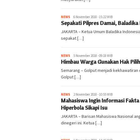
NEWS
kabarlampung.com
6 November 2018 - 15:22 WIB
Sepakati Pilpres Damai, Baladika
JAKARTA – Ketua Umum Baladika Indonesia
sepakat […]
NEWS
kabarlampung.com
5 November 2018 - 09:18 WIB
Himbau Warga Gunakan Hak Pilih
Semarang – Golput menjadi kekhawatiran d
Golput […]
NEWS
kabarlampung.com
2 November 2018 - 10:55 WIB
Mahasiswa Ingin Informasi Fakt
Hiperbola Sikapi Isu
JAKARTA – Barisan Mahasiswa Nasional an
dinegeri ini. Ketua […]