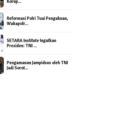
Korup…
kowi-Ma’ruf Amin
Golput
Reformasi Polri Tuai Pengakuan,
Wakapolr…
SETARA Institute Ingatkan
Presiden: TNI …
Pengamanan Jampidsus oleh TNI
Jadi Sorot…