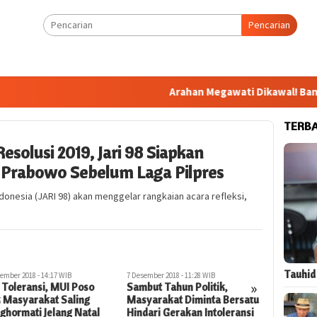
Pencarian
Arahan Megawati Dikawal! Bang Jali B
TERB
Resolusi 2019, Jari 98 Siapkan
 Prabowo Sebelum Laga Pilpres
donesia (JARI 98) akan menggelar rangkaian acara refleksi,
Tauhid
ember 2018 - 11:28 WIB
27 November 2018 - 03:35 WIB
10 November 
»
but Tahun Politik,
Reuni 212 Berbalut Politik,
Siap Ber
yarakat Diminta Bersatu
Eks Pentolan 212 : Harusnya
Pilpres,
dari Gerakan Intoleransi
Murni Silaturahim, Jangan
Lampung