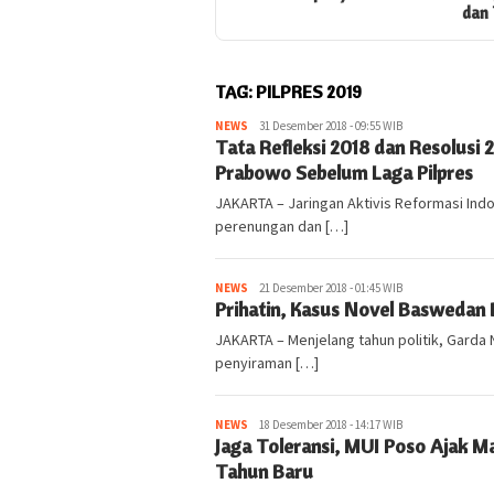
dan Tahun Baru
TAG:
PILPRES 2019
NEWS
kabarlampung.com
31 Desember 2018 - 09:55 WIB
Tata Refleksi 2018 dan Resolusi 
Prabowo Sebelum Laga Pilpres
JAKARTA – Jaringan Aktivis Reformasi Indo
perenungan dan […]
NEWS
kabarlampung.com
21 Desember 2018 - 01:45 WIB
Prihatin, Kasus Novel Baswedan 
JAKARTA – Menjelang tahun politik, Garda
penyiraman […]
NEWS
kabarlampung.com
18 Desember 2018 - 14:17 WIB
Jaga Toleransi, MUI Poso Ajak M
Tahun Baru