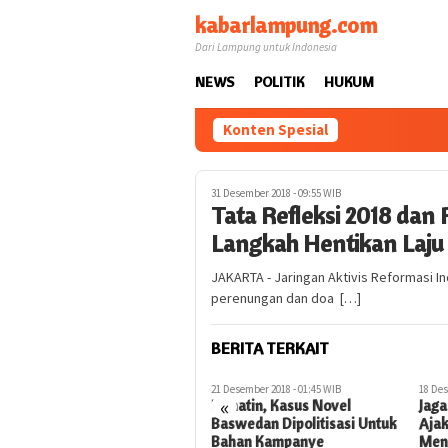
Loncat
kabarlampung.com
ke
Dari Lampung untuk Indonesia
konten
NEWS
POLITIK
HUKUM
Konten Spesial
31 Desember 2018 - 09:55 WIB
Tata Refleksi 2018 dan 
Langkah Hentikan Laju
JAKARTA - Jaringan Aktivis Reformasi In
perenungan dan doa […]
BERITA TERKAIT
21 Desember 2018 - 01:45 WIB
18 Desember 2018 - 14:17 WIB
7 Des
«
Prihatin, Kasus Novel
Jaga Toleransi, MUI Poso
Sam
Baswedan Dipolitisasi Untuk
Ajak Masyarakat Saling
Mas
Bahan Kampanye
Menghormati Jelang Natal
Hin