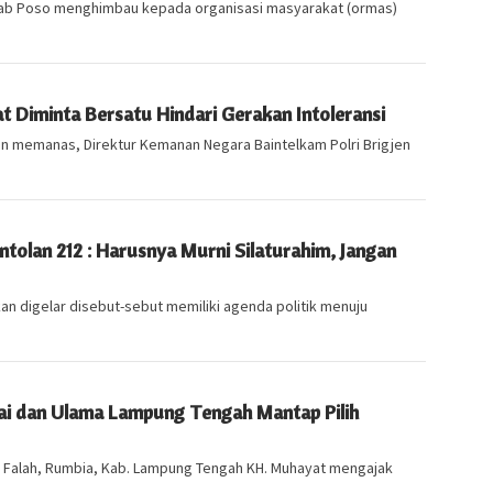
 Kab Poso menghimbau kepada organisasi masyarakat (ormas)
t Diminta Bersatu Hindari Gerakan Intoleransi
an memanas, Direktur Kemanan Negara Baintelkam Polri Brigjen
entolan 212 : Harusnya Murni Silaturahim, Jangan
an digelar disebut-sebut memiliki agenda politik menuju
Kyai dan Ulama Lampung Tengah Mantap Pilih
 Falah, Rumbia, Kab. Lampung Tengah KH. Muhayat mengajak