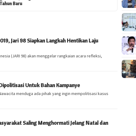
Belok ke Politik
Pilih Jo
2019, Jari 98 Siapkan Langkah Hentikan Laju
nesia (JARI 98) akan menggelar rangkaian acara refleksi,
Dipolitisasi Untuk Bahan Kampanye
 Nawacita menduga ada pihak yang ingin mempolitisasi kasus
asyarakat Saling Menghormati Jelang Natal dan