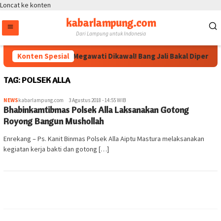
Loncat ke konten
kabarlampung.com
Dari Lampung untuk Indonesia
Konten Spesial
Arahan Megawati Dikawal! Bang Jali Bakal Diperkuat
TAG:
POLSEK ALLA
NEWS
kabarlampung.com
3 Agustus 2018 - 14:55 WIB
Bhabinkamtibmas Polsek Alla Laksanakan Gotong
Royong Bangun Mushollah
Enrekang – Ps. Kanit Binmas Polsek Alla Aiptu Mastura melaksanakan
kegiatan kerja bakti dan gotong […]