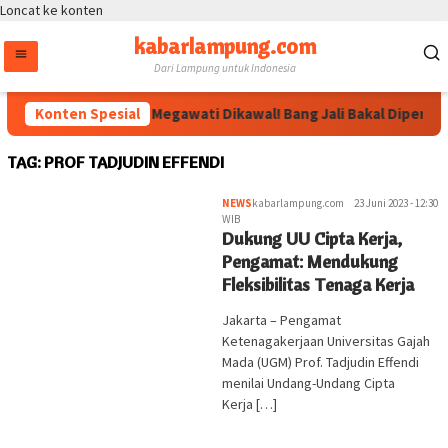
Loncat ke konten
kabarlampung.com
Dari Lampung untuk Indonesia
Konten Spesial
Arahan Megawati Dikawal! Bang Jali Bakal Diperkuat
TAG:
PROF TADJUDIN EFFENDI
NEWS
kabarlampung.com
23 Juni 2023 - 12:30
WIB
Dukung UU Cipta Kerja,
Pengamat: Mendukung
Fleksibilitas Tenaga Kerja
Jakarta – Pengamat
Ketenagakerjaan Universitas Gajah
Mada (UGM) Prof. Tadjudin Effendi
menilai Undang-Undang Cipta
Kerja […]