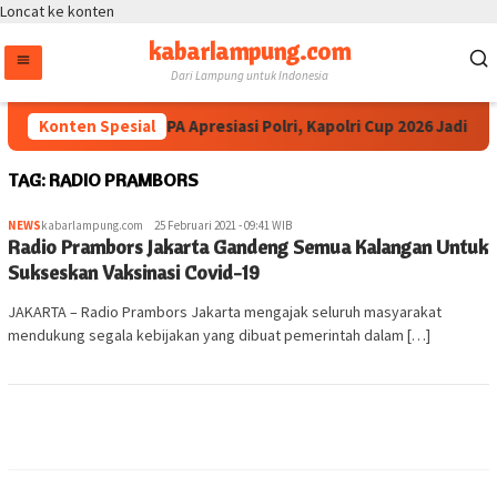
Loncat ke konten
kabarlampung.com
Dari Lampung untuk Indonesia
Konten Spesial
Ketua IESPA Apresiasi Polri, Kapolri Cup 2026 Jadi P
TAG:
RADIO PRAMBORS
NEWS
kabarlampung.com
25 Februari 2021 - 09:41 WIB
Radio Prambors Jakarta Gandeng Semua Kalangan Untuk
Sukseskan Vaksinasi Covid-19
JAKARTA – Radio Prambors Jakarta mengajak seluruh masyarakat
mendukung segala kebijakan yang dibuat pemerintah dalam […]