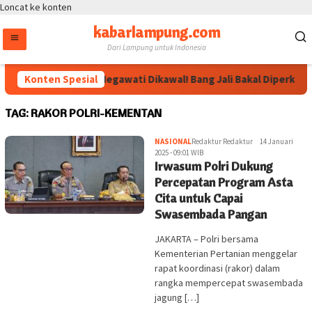
Loncat ke konten
kabarlampung.com
Dari Lampung untuk Indonesia
Konten Spesial
Arahan Megawati Dikawal! Bang Jali Bakal Diperkuat 
TAG:
RAKOR POLRI-KEMENTAN
NASIONAL
Redaktur Redaktur
14 Januari
2025 - 09:01 WIB
Irwasum Polri Dukung
Percepatan Program Asta
Cita untuk Capai
Swasembada Pangan
JAKARTA – Polri bersama
Kementerian Pertanian menggelar
rapat koordinasi (rakor) dalam
rangka mempercepat swasembada
jagung […]