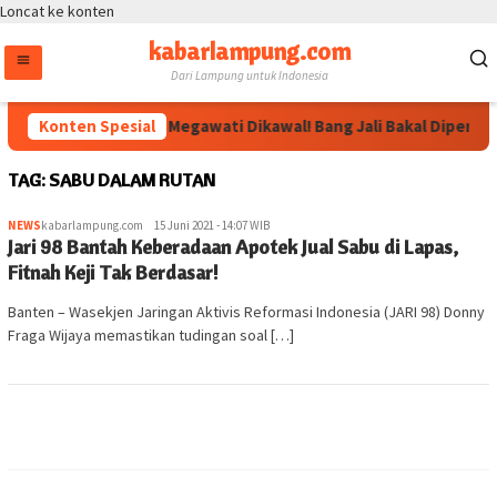
Loncat ke konten
kabarlampung.com
Dari Lampung untuk Indonesia
Konten Spesial
Arahan Megawati Dikawal! Bang Jali Bakal Diperkua
TAG:
SABU DALAM RUTAN
NEWS
kabarlampung.com
15 Juni 2021 - 14:07 WIB
Jari 98 Bantah Keberadaan Apotek Jual Sabu di Lapas,
Fitnah Keji Tak Berdasar!
Banten – Wasekjen Jaringan Aktivis Reformasi Indonesia (JARI 98) Donny
Fraga Wijaya memastikan tudingan soal […]