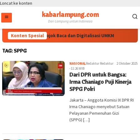
Loncat ke konten
kabarlampung.com
Dari Lampung untuk Indonesia
l Diperkuat lewat Pojok Baca dan Digitalisasi UMKM
Konten Spesial
Kampu
TAG:
SPPG
NASIONAL
Redaktur Redaktur
2 Oktober 2025
- 11:26 WIB
Dari DPR untuk Bangsa:
Irma Chaniago Puji Kinerja
SPPG Polri
Jakarta – Anggota Komisi IX DPR RI
Irma Chaniago menyebut Satuan
Pelayanan Pemenuhan Gizi
(SPPG) […]