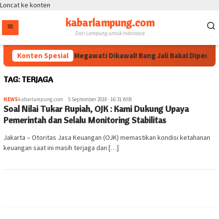
Loncat ke konten
kabarlampung.com
Dari Lampung untuk Indonesia
Konten Spesial
Arahan Megawati Dikawal! Bang Jali Bakal Diperkua
TAG:
TERJAGA
NEWS
kabarlampung.com
5 September 2018 - 16:31 WIB
Soal Nilai Tukar Rupiah, OJK : Kami Dukung Upaya
Pemerintah dan Selalu Monitoring Stabilitas
Jakarta – Otoritas Jasa Keuangan (OJK) memastikan kondisi ketahanan
keuangan saat ini masih terjaga dan […]