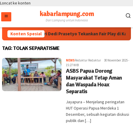
Loncat ke konten
kabarlampung.com
Dari Lampung untuk Indonesia
Konten Spesial
Wakapolri Dedi Prasetyo Tekankan Fair Play di Kapolr
TAG:
TOLAK SEPARATISME
NEWS
Redaktur Redaktur
30 November 2025 -
15:27 WIB
ASBS Papua Dorong
Masyarakat Tetap Aman
dan Waspada Hoax
Separatis
Jayapura – Menjelang peringatan
HUT Operasi Papua Merdeka 1
Desember, sebuah kegiatan diskusi
publik dan […]