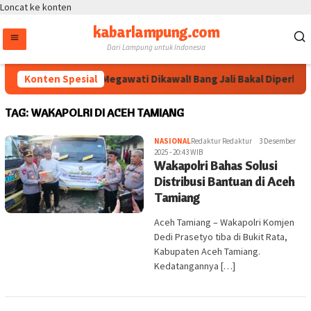
Loncat ke konten
kabarlampung.com
Dari Lampung untuk Indonesia
Konten Spesial
Arahan Megawati Dikawal! Bang Jali Bakal Diperkuat
TAG:
WAKAPOLRI DI ACEH TAMIANG
NASIONAL
Redaktur Redaktur
3 Desember
2025 - 20:43 WIB
Wakapolri Bahas Solusi
Distribusi Bantuan di Aceh
Tamiang
Aceh Tamiang – Wakapolri Komjen
Dedi Prasetyo tiba di Bukit Rata,
Kabupaten Aceh Tamiang.
Kedatangannya […]