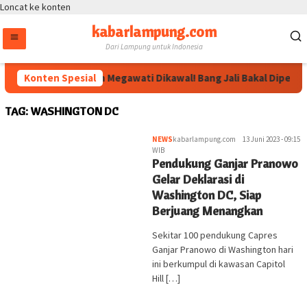
Loncat ke konten
kabarlampung.com
Dari Lampung untuk Indonesia
Konten Spesial
Arahan Megawati Dikawal! Bang Jali Bakal Diperkua
TAG:
WASHINGTON DC
NEWS
kabarlampung.com
13 Juni 2023 - 09:15
WIB
Pendukung Ganjar Pranowo
Gelar Deklarasi di
Washington DC, Siap
Berjuang Menangkan
Sekitar 100 pendukung Capres
Ganjar Pranowo di Washington hari
ini berkumpul di kawasan Capitol
Hill […]