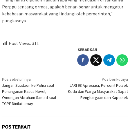
Perppu tentang ormas, apakah benar-benar untuk mengatur
kebebasan masyarakat yang lindungi oleh pemerintah,”
pungkasnya.
Post Views:
311
SEBARKAN
Navigasi
Pos sebelumnya
Pos berikutnya
pos
Jangan Suudzon ke Polisi soal
JARI 98 Apresiasi, Personil Polsek
Penanganan Kasus Novel,
Kedu dan Warga Masyarakat Dapat
Omongan Abraham Samad soal
Penghargaan dari Kapolsek
TGPF Dinilai Lebay
POS TERKAIT