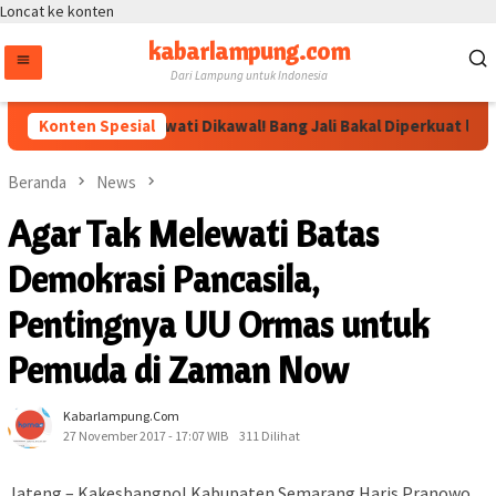
Loncat ke konten
kabarlampung.com
Dari Lampung untuk Indonesia
Arahan Megawati Dikawal! Bang Jali Bakal Diperkuat lewat Po
Konten Spesial
Beranda
News
Agar Tak Melewati Batas
Demokrasi Pancasila,
Pentingnya UU Ormas untuk
Pemuda di Zaman Now
Kabarlampung.com
27 November 2017 - 17:07 WIB
311 Dilihat
Jateng – Kakesbangpol Kabupaten Semarang Haris Pranowo