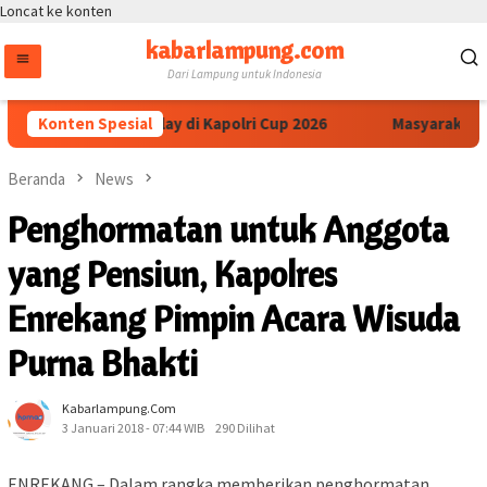
Loncat ke konten
kabarlampung.com
Dari Lampung untuk Indonesia
 Tekankan Fair Play di Kapolri Cup 2026
Konten Spesial
Masyarakat Sipi
Beranda
News
Penghormatan untuk Anggota
yang Pensiun, Kapolres
Enrekang Pimpin Acara Wisuda
Purna Bhakti
Kabarlampung.com
3 Januari 2018 - 07:44 WIB
290 Dilihat
ENREKANG – Dalam rangka memberikan penghormatan