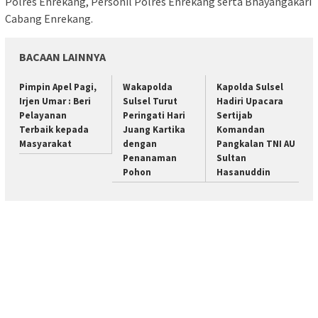
Polres Enrekang, Personil Polres Enrekang serta Bhayangakari
Cabang Enrekang.
BACAAN LAINNYA
Pimpin Apel Pagi,
Wakapolda
Kapolda Sulsel
Irjen Umar : Beri
Sulsel Turut
Hadiri Upacara
Pelayanan
Peringati Hari
Sertijab
Terbaik kepada
Juang Kartika
Komandan
Masyarakat
dengan
Pangkalan TNI AU
Penanaman
Sultan
Pohon
Hasanuddin