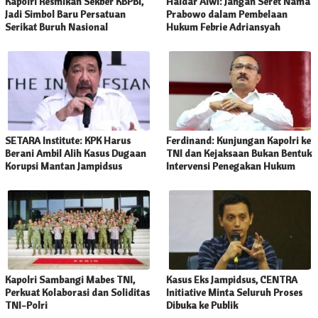
Kapolri Resmikan Sekber KBPBI,
Haidar Alwi: Jangan Seret Nama
Jadi Simbol Baru Persatuan
Prabowo dalam Pembelaan
Serikat Buruh Nasional
Hukum Febrie Adriansyah
SETARA Institute: KPK Harus
Ferdinand: Kunjungan Kapolri ke
Berani Ambil Alih Kasus Dugaan
TNI dan Kejaksaan Bukan Bentuk
Korupsi Mantan Jampidsus
Intervensi Penegakan Hukum
Kapolri Sambangi Mabes TNI,
Kasus Eks Jampidsus, CENTRA
Perkuat Kolaborasi dan Soliditas
Initiative Minta Seluruh Proses
TNI-Polri
Dibuka ke Publik