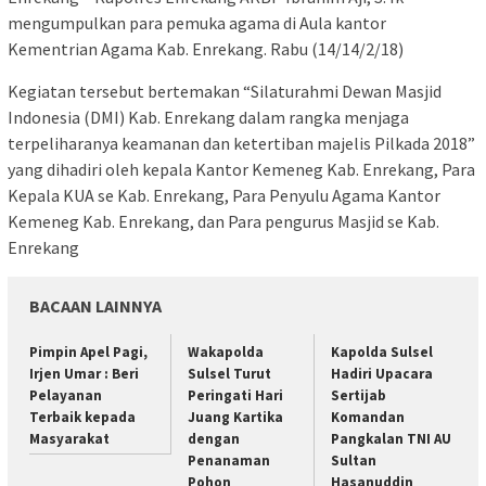
mengumpulkan para pemuka agama di Aula kantor
Kementrian Agama Kab. Enrekang. Rabu (14/14/2/18)
Kegiatan tersebut bertemakan “Silaturahmi Dewan Masjid
Indonesia (DMI) Kab. Enrekang dalam rangka menjaga
terpeliharanya keamanan dan ketertiban majelis Pilkada 2018”
yang dihadiri oleh kepala Kantor Kemeneg Kab. Enrekang, Para
Kepala KUA se Kab. Enrekang, Para Penyulu Agama Kantor
Kemeneg Kab. Enrekang, dan Para pengurus Masjid se Kab.
Enrekang
BACAAN LAINNYA
Pimpin Apel Pagi,
Wakapolda
Kapolda Sulsel
Irjen Umar : Beri
Sulsel Turut
Hadiri Upacara
Pelayanan
Peringati Hari
Sertijab
Terbaik kepada
Juang Kartika
Komandan
Masyarakat
dengan
Pangkalan TNI AU
Penanaman
Sultan
Pohon
Hasanuddin