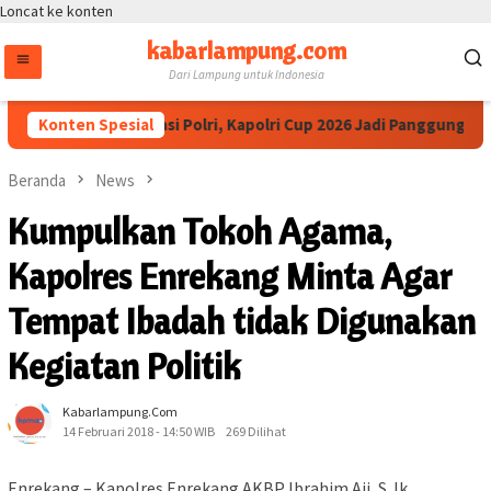
Loncat ke konten
kabarlampung.com
Dari Lampung untuk Indonesia
etua IESPA Apresiasi Polri, Kapolri Cup 2026 Jadi Panggung Talen
Konten Spesial
Beranda
News
Kumpulkan Tokoh Agama,
Kapolres Enrekang Minta Agar
Tempat Ibadah tidak Digunakan
Kegiatan Politik
Kabarlampung.com
14 Februari 2018 - 14:50 WIB
269 Dilihat
Enrekang – Kapolres Enrekang AKBP Ibrahim Aji, S. Ik