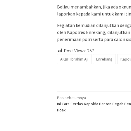
Beliau menambahkan, jika ada oknu
laporkan kepada kami untuk kami ti
kegiatan kemudian dilanjutkan deng
oleh Kapolres Enrekang, dilanjutkan
penerimaan polri serta para calon si
Post Views:
257
AKBP Ibrahim Aji
Enrekang
Kapol
Navigasi
Pos sebelumnya
Ini Cara Cerdas Kapolda Banten Cegah Pe
pos
Hoax