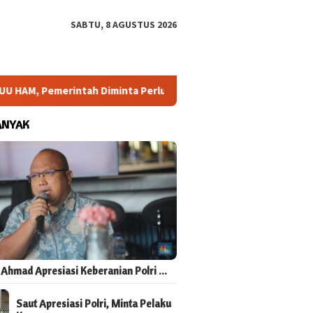
SABTU, 8 AGUSTUS 2026
M, Pemerintah Diminta Perluas Ruang Konsultasi
Arahan 
ANYAK
 Ahmad Apresiasi Keberanian Polri …
Saut Apresiasi Polri, Minta Pelaku