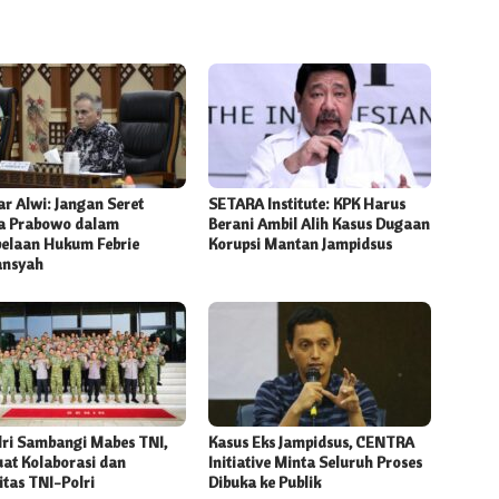
r Alwi: Jangan Seret
SETARA Institute: KPK Harus
 Prabowo dalam
Berani Ambil Alih Kasus Dugaan
elaan Hukum Febrie
Korupsi Mantan Jampidsus
ansyah
lri Sambangi Mabes TNI,
Kasus Eks Jampidsus, CENTRA
uat Kolaborasi dan
Initiative Minta Seluruh Proses
itas TNI-Polri
Dibuka ke Publik