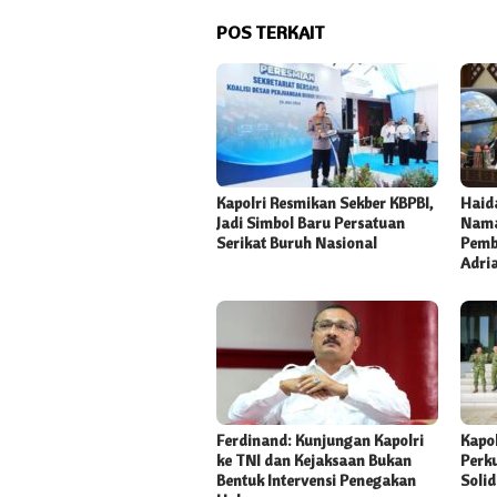
POS TERKAIT
Kapolri Resmikan Sekber KBPBI,
Haida
Jadi Simbol Baru Persatuan
Nama
Serikat Buruh Nasional
Pemb
Adri
Ferdinand: Kunjungan Kapolri
Kapo
ke TNI dan Kejaksaan Bukan
Perk
Bentuk Intervensi Penegakan
Solid