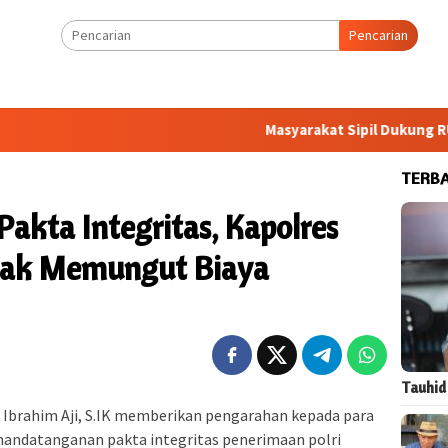
Pencarian
Masyarakat Sipil Dukung RUU HA
TERB
akta Integritas, Kapolres
idak Memungut Biaya
Tauhid
Ibrahim Aji, S.IK memberikan pengarahan kepada para
penandatanganan pakta integritas penerimaan polri