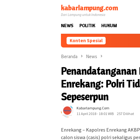
Loncat
kabarlampung.com
ke
Dari Lampung untuk Indonesia
konten
NEWS
POLITIK
HUKUM
Konten Spesial
Beranda
News
Penandatanganan P
Enrekang: Polri T
Sepeserpun
Kabarlampung.com
11 April 2018 - 18:01 WIB
257 Dilihat
Enrekang – Kapolres Enrekang AKBP 
calon siswa (casis) polri sekaligus 