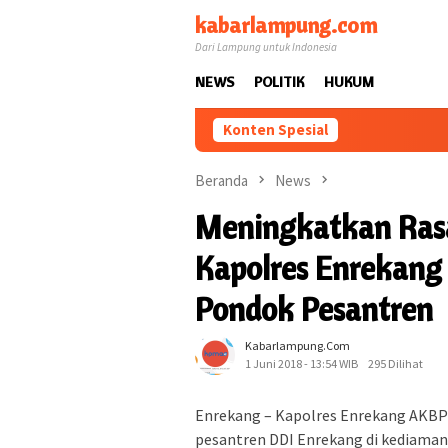
Loncat
kabarlampung.com
ke
Dari Lampung untuk Indonesia
konten
NEWS
POLITIK
HUKUM
Konten Spesial
Beranda
News
Meningkatkan Rasa
Kapolres Enrekang
Pondok Pesantren
Kabarlampung.com
1 Juni 2018 - 13:54 WIB
295 Dilihat
Enrekang – Kapolres Enrekang AKBP 
pesantren DDI Enrekang di kediaman