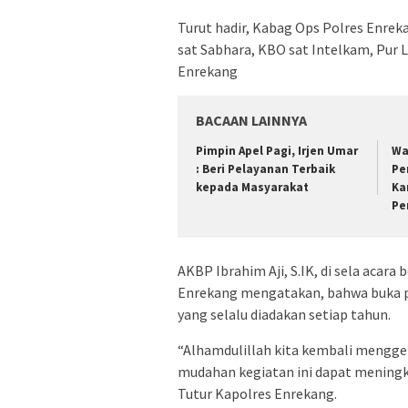
Turut hadir, Kabag Ops Polres Enre
sat Sabhara, KBO sat Intelkam, Pur 
Enrekang
BACAAN LAINNYA
Pimpin Apel Pagi, Irjen Umar
Wa
: Beri Pelayanan Terbaik
Pe
kepada Masyarakat
Ka
Pe
AKBP Ibrahim Aji, S.IK, di sela acar
Enrekang mengatakan, bahwa buka pu
yang selalu diadakan setiap tahun.
“Alhamdulillah kita kembali mengge
mudahan kegiatan ini dapat meningka
Tutur Kapolres Enrekang.