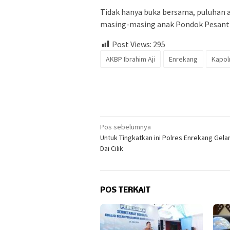
Tidak hanya buka bersama, puluhan an
masing-masing anak Pondok Pesant
Post Views:
295
AKBP Ibrahim Aji
Enrekang
Kapol
Navigasi
Pos sebelumnya
Untuk Tingkatkan ini Polres Enrekang Gel
pos
Dai Cilik
POS TERKAIT