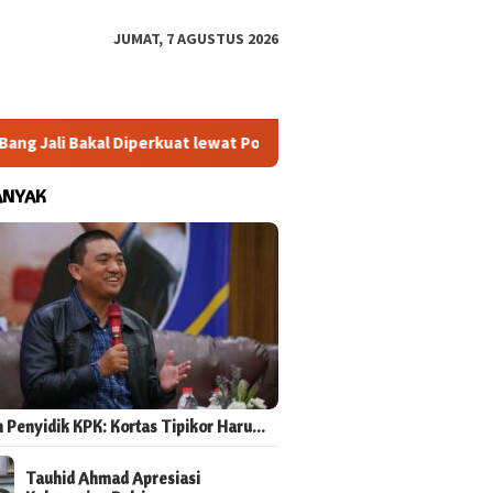
JUMAT, 7 AGUSTUS 2026
i Bakal Diperkuat lewat Pojok Baca dan Digitalisasi UMKM
ANYAK
 Penyidik KPK: Kortas Tipikor Haru…
Tauhid Ahmad Apresiasi