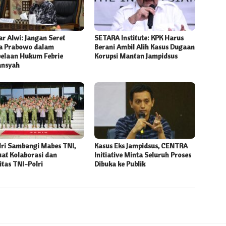
r Alwi: Jangan Seret
SETARA Institute: KPK Harus
 Prabowo dalam
Berani Ambil Alih Kasus Dugaan
elaan Hukum Febrie
Korupsi Mantan Jampidsus
ansyah
lri Sambangi Mabes TNI,
Kasus Eks Jampidsus, CENTRA
uat Kolaborasi dan
Initiative Minta Seluruh Proses
itas TNI-Polri
Dibuka ke Publik