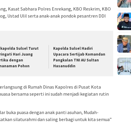
kang, Kasat Sabhara Polres Enrekang, KBO Reskrim, KBO
Log, Ustad Ulil serta anak-anak pondok pesantren DDI
kapolda Sulsel Turut
Kapolda Sulsel Hadiri
ringati Hari Juang
Upacara Sertijab Komandan
rtika dengan
Pangkalan TNI AU Sultan
nanaman Pohon
Hasanuddin
a berlangsung di Rumah Dinas Kapolres di Pusat Kota
asa bersama seperti ini sudah menjadi kegiatan rutin
lar buka puasa dengan anak panti asuhan, Mudah-
tkan silaturahmi dan saling berbagi untuk kita semua”